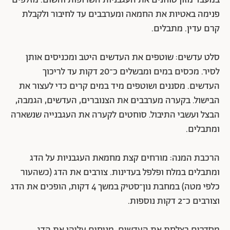
במעבד מזון טוחנים את העגבניות השרופות והשום. מזלפים
פנימה באטיות את החמאה ומערבבים עד לחיבור ולקבלת
קרם עדין. מתבלים.
סלט עדשים: שוטפים את העדשים היטב ומכניסים אותן
לסיר. מכסים במים ומבשלים כ־20 דקות עד לריכוך
העדשים. מסננים ושוטפים מיד במים קרים כדי לעצור את
הבישול. בקערה מערבבים את הצנוברים, העדשים, הגמבה,
הבצל ועשבי התיבול. סוחטים לקערה את העגבנייה שנשארה
ומתבלים.
הרכבת המנה: מורחים קצת מחמאת העגבניות על הדג
ומתבלים במלח ופלפל בעדינות. צורבים את הדג (כשהעור
כלפי מטה) במחבת נון־סטיק במשך 4 דקות, הופכים את הדג
וצורבים כ־2 דקות נוספות.