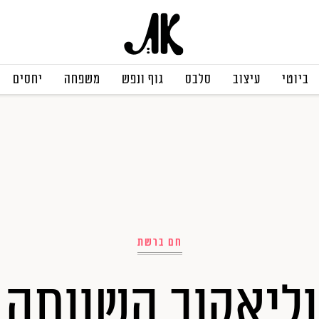
ביוטי
עיצוב
סלבס
גוף ונפש
משפחה
יחסים
חם ברשת
וליאקוב השוותה 