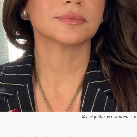
טגרם yael.poliakov@