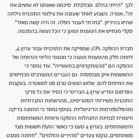
לכך. "הייתי בהלם. מבולבלת. סיכמנו שאנחנו לא עושים את
זה", אמרה. כשבוע לאחר שעזבה את צילומי התוכנית גילתה
שהיא בהיריון. "בחרתי לעבור הפלה. זה היה קשה מאוד".
סקלי מכחיש את הטענות וטוען כי הכל נעשה בהסכמה.
חברת ההפקה CPL, שמפיקה את התוכנית עבור ערוץ 4,
דחתה חלק מהטענות וטענה כי מנגנוני הליווי והרווחה של
ההפקה הם "מהמתקדמים בתעשייה". עוד נמסר כי
ההאשמות אינן מבוססות. גם הגברים המעורבים מכחישים
את המיוחס להם. שלוש הנשים טרם פנו למשטרה. בעקבות
הפרסום הודיע ערוץ 4 הבריטי כי הסיר את כל פרקי
התוכנית משירותי הסטרימינג, מהרשתות החברתיות
ומהפלטפורמות הדיגיטליות. בנוסף נמסר כי הוזמנה בדיקה
חיצונית לבחינת התנהלות ההפקה ורווחת המשתתפות
והמשתתפים. בערוץ 4 טענו כי כאשר הועלו חששות מצד
משתתפים, ננקטו צעדים "מהירים והולמים". "חתונה ממבט