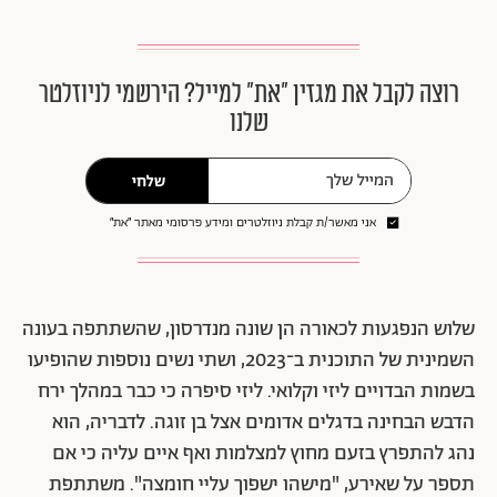
רוצה לקבל את מגזין ״את״ למייל? הירשמי לניוזלטר
שלנו
שלחי
אני מאשר/ת קבלת ניוזלטרים ומידע פרסומי מאתר ״את״
שלוש הנפגעות לכאורה הן שונה מנדרסון, שהשתתפה בעונה
השמינית של התוכנית ב־2023, ושתי נשים נוספות שהופיעו
בשמות הבדויים ליזי וקלואי. ליזי סיפרה כי כבר במהלך ירח
הדבש הבחינה בדגלים אדומים אצל בן זוגה. לדבריה, הוא
נהג להתפרץ בזעם מחוץ למצלמות ואף איים עליה כי אם
תספר על שאירע, "מישהו ישפוך עליי חומצה". משתתפת