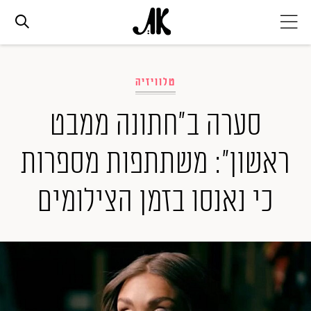
אג׳נדה
טלוויזיה
אופנה
סערה ב"חתונה ממבט
ראשון": משתתפות מספרות
ביוטי
כי נאנסו בזמן הצילומים
סלבס
ערוצים נוספים
המגזין