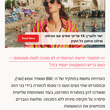
ישר ולעניין: 14 פריטי פסים עם טוויסט
Read More
שילכו איתכן כל הקיץ
>> חתונמי: יורשת האימפריה לא מוכנה למות משעמום –
האם כריש ההשקעות יעמוד בזה?
העדויות נחשפו בתחקיר של ה-BBC ששודר אמש (שני),
ובמסגרתו שתי נשים טענו כי נאנסו לכאורה בידי בני הזוג
ששודכו להן במסגרת הפורמט, בעוד משתתפת שלישית
סיפרה על תקיפה מינית ללא הסכמה. שלושת הגברים
מכחישים את ההאשמות.