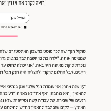
רוצה לקבל את מגזין ״את
אני מאשר/ת קבלת ני
סוקול הקדישה לכך פוסט בחשבון האינסטגרם של
שמציפה אותה. "ילדה בת 12 יוש
נזכרת סוקול מאיפה היא באה, "אני יכולה לחוש ע
רגעים, אבל החלום לרקוד ולהצליח היה חזק מכל דב
"15 שנה אחרי, אני עומדת מול שלטי ענק בנתיבי 
להאמין", היא כותבת, "אף אחד לא באמת יודע כמה
רגעים של שבירה, של עבודה קשה וסיזיפית שלא נג
האומץ – לקום שוב לבד, להאמין מחדש, להילחם על