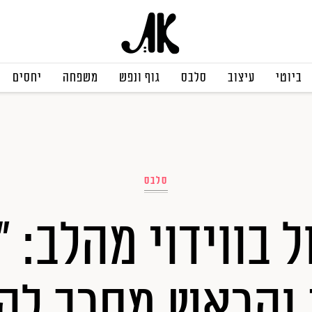
ביוטי
עיצוב
סלבס
גוף ונפש
משפחה
יחסים
סלבס
ל בווידוי מהלב: 
 והראש מסרב לה