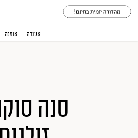
אג׳נדה
אופנה
סנה סוקו
זולגות