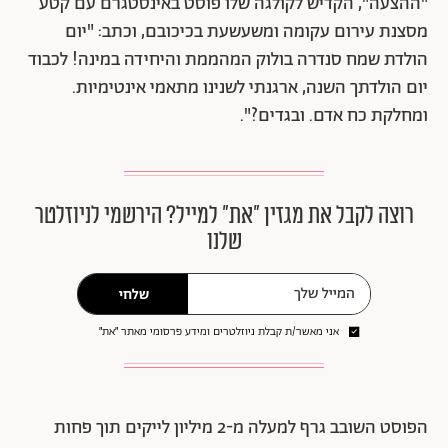
"ההצעה", הקדיש לקולגה שלו פוסט באינסטגרם עם קטע
מסצנת עירום עקומה ומשעשעת בכיכובם, וכתב: "יום
הולדת שמח סנדרה בולוק המהממת והיחידה במינה! לכבוד
יום הולדתך השנה, ארגנתי לשנינו מתאמי אינטימיות.
ומחלקת כח אדם. ובגדים?".
רוצה לקבל את מגזין ״את״ למייל? הירשמי לניוזלטר
שלנו
שלחי
אני מאשר/ת קבלת ניוזלטרים ומידע פרסומי מאתר ״את״
הפוסט השובב גרף למעלה מ-2 מיליון לייקים תוך פחות