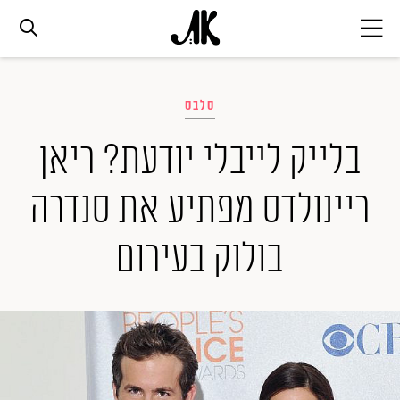
אג׳נדה
סלבס
אופנה
בלייק לייבלי יודעת? ריאן
ריינולדס מפתיע את סנדרה
ביוטי
בולוק בעירום
סלבס
ערוצים נוספים
המגזין