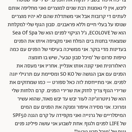
ליבש, אין לי נאמנות רבת שנים למוצרים ואני מחליפה אותם
לעתים די קרובות אבל אני משתדלת שהם לא יהיו מוצרים
שנוסו על בעלי חיים וללא פראבנים. סבון הגוף שלי למקלחת
הוא של ECOLOVE, ג'ל הניקוי לפנים הוא של Sea Of Spa
שמצאתי בחנות בים המלח ואני מקציפה איתו את הפנים
בעדינות מדי בוקר. אני ממשיכה בעיסוי של הפנים עם כמה
טיפות סרום של 'מיכל סבון טבעי', שיש בו חומצה
היאלורונית ואני קונה אותו אונליין. אחריו אני מעסה את
הפנים עם אבן הגושה של SO KO ומסיימת עם תרגילי יוגה
לפנים. אני מתייחסת לזה כאל ספורט – כמו שמחזקים את
שרירי הגוף צריך לחזק את שרירי הפנים. קרם הלחות שלי
הוא של ניוטרוג'ינה לעור יבש עד יבש מאוד, שהוא עשיר
ומרוכז. אני מסירה איפור ומנקה את הפנים עם המים
המיסלריים של גרנייה ואני מקפידה על קרם הגנה SPF50
של LIFE לפנים ולגוף. אחת לשבוע אני עושה פילינג פנים
וגוף של 'מיכל סבון טבעי'".