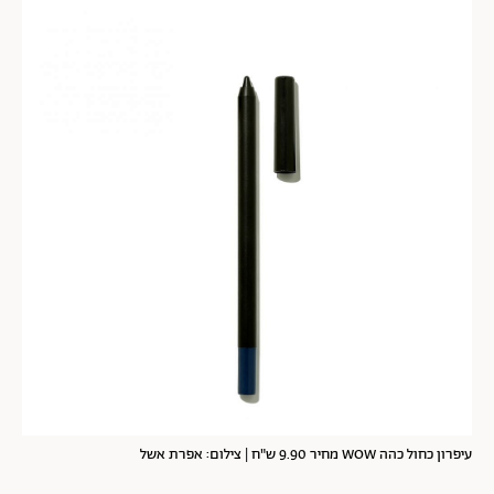
עיפרון כחול כהה WOW מחיר 9.90 ש"ח | צילום: אפרת אשל