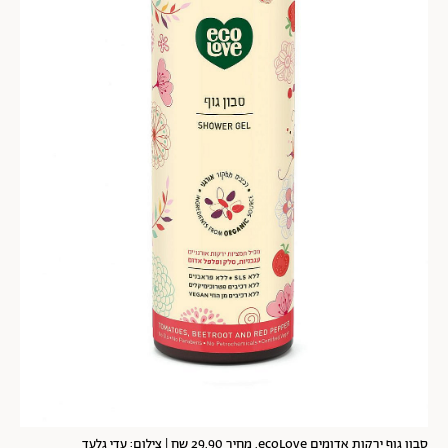
סבון גוף ירקות אדומים ecoLove. מחיר 29.90 שח | צילום: עדי גלעד