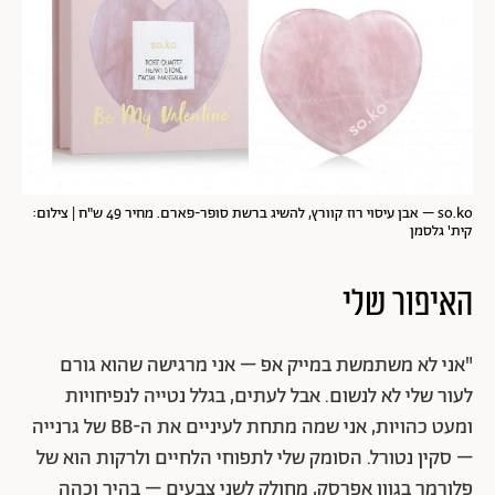
so.ko – אבן עיסוי רוז קוורץ, להשיג ברשת סופר-פארם. מחיר 49 ש"ח | צילום:
קית' גלסמן
האיפור שלי
"אני לא משתמשת במייק אפ – אני מרגישה שהוא גורם
לעור שלי לא לנשום. אבל לעתים, בגלל נטייה לנפיחויות
ומעט כהויות, אני שמה מתחת לעיניים את ה-BB של גרנייה
– סקין נטורל. הסומק שלי לתפוחי הלחיים ולרקות הוא של
פלורמר בגוון אפרסק, מחולק לשני צבעים – בהיר וכהה