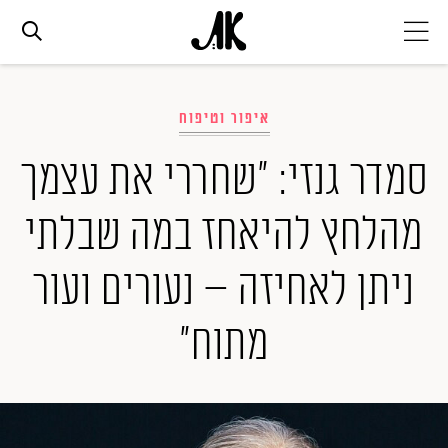
אג׳נדה
איפור וטיפוח
אופנה
סמדר גנזי: "שחררי את עצמך
מהלחץ להיאחז במה שבלתי
ביוטי
ניתן לאחיזה – נעורים ועור
סלבס
מתוח"
ערוצים נוספים
המגזין