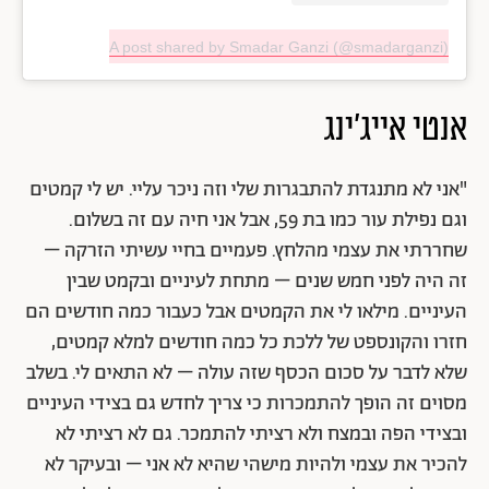
A post shared by Smadar Ganzi (@smadarganzi)
אנטי אייג'ינג
"אני לא מתנגדת להתבגרות שלי וזה ניכר עליי. יש לי קמטים
וגם נפילת עור כמו בת 59, אבל אני חיה עם זה בשלום.
שחררתי את עצמי מהלחץ. פעמיים בחיי עשיתי הזרקה –
זה היה לפני חמש שנים – מתחת לעיניים ובקמט שבין
העיניים. מילאו לי את הקמטים אבל כעבור כמה חודשים הם
חזרו והקונספט של ללכת כל כמה חודשים למלא קמטים,
שלא לדבר על סכום הכסף שזה עולה – לא התאים לי. בשלב
מסוים זה הופך להתמכרות כי צריך לחדש גם בצידי העיניים
ובצידי הפה ובמצח ולא רציתי להתמכר. גם לא רציתי לא
להכיר את עצמי ולהיות מישהי שהיא לא אני – ובעיקר לא