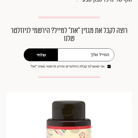
רוצה לקבל את מגזין ״את״ למייל? הירשמי לניוזלטר
שלנו
שלחי
אני מאשר/ת קבלת ניוזלטרים ומידע פרסומי מאתר ״את״