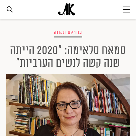
אג׳נדה
פרויקט תקווה
סמאח סלאימה: "2020 הייתה
אופנה
שנה קשה לנשים הערביות"
ביוטי
סלבס
ערוצים נוספים
המגזין