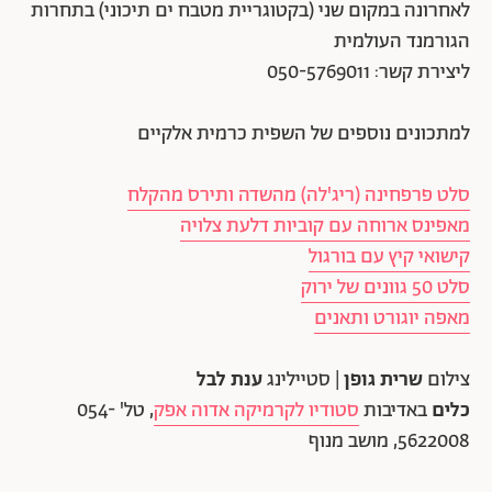
לאחרונה במקום שני (בקטוגריית מטבח ים תיכוני) בתחרות
הגורמנד העולמית
ליצירת קשר: 050-5769011
למתכונים נוספים של השפית כרמית אלקיים
סלט פרפחינה (ריג'לה) מהשדה ותירס מהקלח
מאפינס ארוחה עם קוביות דלעת צלויה
קישואי קיץ עם בורגול
סלט 50 גוונים של ירוק
מאפה יוגורט ותאנים
צילום
שרית גופן
| סטיילינג
ענת לבל
כלים
באדיבות
סטודיו לקרמיקה אדוה אפק
, טל' 054-
5622008, מושב מנוף