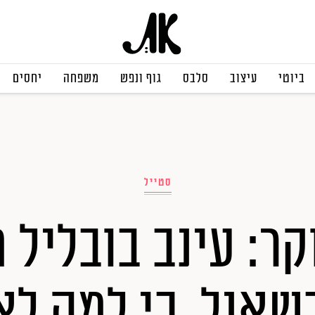
ביוטי
עיצוב
סלבס
גוף ונפש
משפחה
יחסים
סטייל
קר: עינב בובליל 
שאנל, כי למה לא