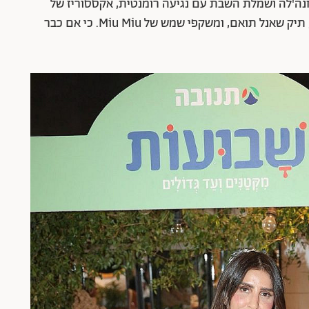
לת מיני לבנה של REVOLVE בגזרת חנה'לה ושמלת השבת עם נגיעה רומנטית, אקססוריז של
אחת שיודעת מה היא שווה – כפכפי שאנל וורודים, תיק שאנל תואם, ומשקפי שמש של Miu Miu. כי אם כבר