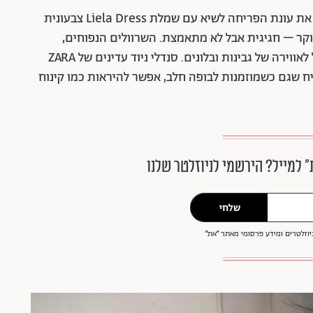
הלכה עד הסוף עם הווייב החגיגי והביאה את עונת הפריחה לשיא עם שמלת Liela Dress צבעונית
קר – חגיגית אבל לא מתאמצת. השרוולים הנפוחים,
חגורת הווינטג' והגוונים של ורוד ולבן מתחברים בול לאווירה של גבינות ובלונים. סנדלי ניוד עדינים של ZARA
יח שגם כשמוזמנות לבופה חלב, אפשר להיראות כמו קינוח
״ למייל? הירשמי לניוזלטר שלנו
שלחי
וזלטרים ומידע פרסומי מאתר ״את״