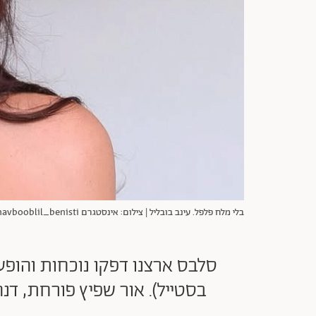
בלי מלח פלפל. עינב בובליל | צילום: אינסטגרם einavbooblil_benisti@
סלבס ארצנו דפקו נוכחות והופ
בסטייל). אור שפיץ פורחת, דנה