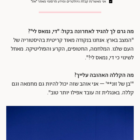
אני מאשר/ת קבלת ניוזלטרים ומידע פרסומי מאתר ״את״
מה גרם לך להגיד לאחרונה בקול: "די, נמאס לי"?
"המצב בארץ. אנחנו בנקודה מאוד קריטית בהיסטוריה של
העם שלנו. המלחמה, החטופים, הקרע והפוליטיקה. מאחל
לשינוי כי די, נמאס לי!".
מה הקללה האהובה עלייך?
"'בן של זונ**' – אני אוהב שזה יכול להיות גם מחמאה וגם
קללה. באנגלית זה עובד אפילו יותר טוב".