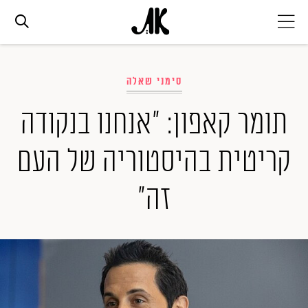
אג׳נדה
סימני שאלה
אופנה
תומר קאפון: "אנחנו בנקודה
קריטית בהיסטוריה של העם
ביוטי
זה"
סלבס
ערוצים נוספים
המגזין