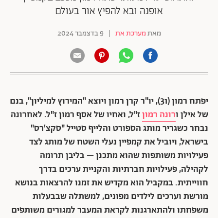
אופנה ובא להפיץ אור בעולם
מאת
מערכת את
|
9 בדצמבר 2024
יפתח רמון (31), יו"ר קרן רמון ויוצא "המירוץ למיליון", בנם
של אילן ו
רונה רמון
ז"ל, ואחיו של אסף רמון ז"ל. לאחרונה
נבחר כשגריר מותג הספורט והלייף סטייל "סקצ'רס"
בישראל, ויוביל את קמפיין נעלי השטח של מותג לצד
פעילויות משותפות שהוא מתכנן – בליבן תרומה
לקהילה, פעילויות חברתיות והקניית ערכים בדרך
חווייתית. במקביל הוא מקדיש את זמנו להרצאות בנושא
מורשת וערכים לילדים מפונים, למשתלה שבבעלות
משפחתו ולהתארגנות לקראת המעבר למגורים משותפים