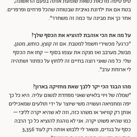
טיפ טיפה מדכאת כשאת שומעת אותה בפעם הראשונה,
בטח אם את ילדונת נאיבית שבטוחה שהכל פרחים ופרפרים.
אחר כך את מבינה עד כמה זה משחרר".
על מה את הכי אוהבת להוציא את הכסף שלך?
"כרגע? מכשירי חשמל למטבח. אם זה קוצץ, כותש, מטגן,
מבשל, מערבב ואז מנקה את עצמו בסוף – קחו את הכסף
שלי. כל מה שאני רוצה בחיים זה ללחוץ על כפתור ושתהיה
לי ארוחת ערב".
מהו הבגד הכי יקר ללבך שאת מחזיקה בארון?
"שמלה של ויוי בלאיש שאני מפחדת לנשום עליה. היא כל כך
יפה ומחמיאה ועשויה משי שיוצר על ידי תולעים שמאכילים
אותן רק קוויאר או משהו כזה, וזה לא שהיא יקרה לליבי –
כמו שהיא פשוט יקרה. אני לא נוהגת להוציא כל כך הרבה
כסף על בגדים, ונשאר לי ללבוש אותה רק לעוד 3,356