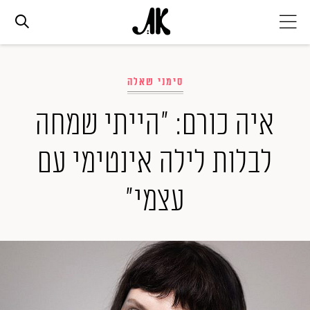
אג׳נדה
סימני שאלה
אופנה
איה כורם: "הייתי שמחה
לבלות לילה אינטימי עם
ביוטי
עצמי"
סלבס
ערוצים נוספים
המגזין