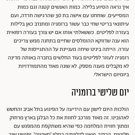
איך נראה הסיוע בלילה. כמות האנשים קטנה וגם כמות
המסייעים. שוחחנו עם אישה בת 30 שהרגישה חרדה, ועם
עיתונאי בריטי שחי כבר עשור ברומניה ומתנדב כאן בלילות
בעזרה לפליטים. כששאלתי אותו אם יש צורך בעזרה רפואית
הוא ענה שדווקא ההומלסים שחיים בתחנה ממש צריכים
עזרה. הייתה בינינו שיחה מעניינת על ההתגייסות של
רומניה לעזור לפליטים בעוד החלשים בחברה באותה מדינה
לא מקבלים מענה מספק. לא שונה מאוד מהתמודדויות
ביומיום הישראלי.
יום שלישי ברומניה
הולכות היום לישון עם הידיעה על הפיגוע בתל אביב והחשש
לאהובינו. זה מאוד מורכב לחוות את כל הבלגן בארץ מרחוק
ומתוך חווית המלחמה כפי שהיא משתקפת מהמפגש עם
פליטות. הבוקר, יצאנו לקליניקה במלון ׳סאקויה׳, ופגשנו שוב