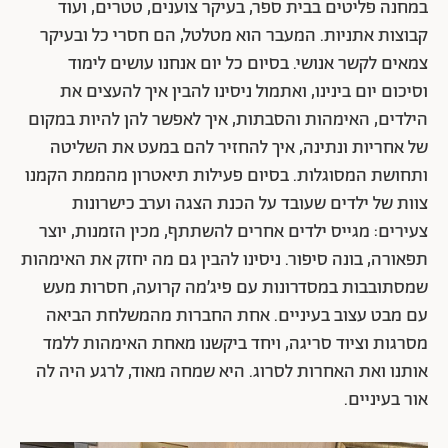
במחנה פליטים בבית ספר, בעיקר צוענים, טטרים, ועוד
קבוצות אתניות. המעבר הוא מטלטל, הם חסרי כל ובעיקר
צמאים לקשר אנושי. בסיום כל יום אנחנו עושים לימוד
וסיכום יום בינינו, ואתמול ניסינו להבין איך להעצים את
הילדים, האימהות והסבתות, איך לאפשר להן להיות במקום
של אחריות ונתינה, איך להחזיר להם במעט את השליטה
ותחושת המסוגלות. בסיום פעילות תיאטרון מהממת הקמנו
צוות של ילדים שעובד על הכנת הצגה וערב כישרונות
צעירים: מגייס ילדים אחרים להשתתף, מכין הזמנות, יוצר
תפאורה, בונה סיפור. ניסינו להבין גם מה יחזק את האימהות
שמסתובבות במסדרונות עם פיג׳מה קרועה, חסרות מעש
עם מבט עצוב בעיניים. אחת החברות מהמשלחת הביאה
מסרגות וציוד סריגה, ויחד ביקשנו מאחת האימהות ללמד
אותנו ואת האחרות לסרוג. היא שמחה מאוד, לרגע היה לה
אור בעיניים.