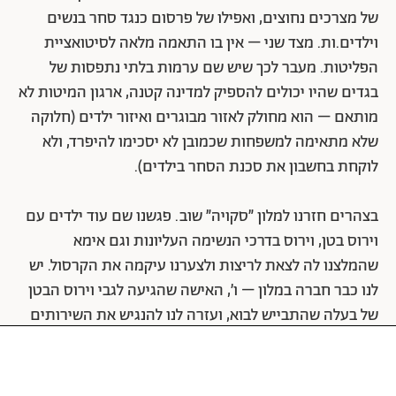
של מצרכים נחוצים, ואפילו של פרסום כנגד סחר בנשים
וילדים.ות. מצד שני – אין בו התאמה מלאה לסיטואציית
הפליטות. מעבר לכך שיש שם ערמות בלתי נתפסות של
בגדים שהיו יכולים להספיק למדינה קטנה, ארגון המיטות לא
מותאם – הוא מחולק לאזור מבוגרים ואיזור ילדים (חלוקה
שלא מתאימה למשפחות שכמובן לא יסכימו להיפרד, ולא
לוקחת בחשבון את סכנת הסחר בילדים).
בצהרים חזרנו למלון ״סקויה״ שוב. פגשנו שם עוד ילדים עם
וירוס בטן, וירוס בדרכי הנשימה העליונות וגם אימא
שהמלצנו לה לצאת לריצות ולצערנו עיקמה את הקרסול. יש
לנו כבר חברה במלון – ו׳, האישה שהגיעה לגבי וירוס הבטן
של בעלה שהתבייש לבוא, ועזרה לנו להנגיש את השירותים
שלנו במלון. היא מורה לאנגלית ולכן קל לנו מאוד לתקשר
איתה. בעלה עסק גם הוא בפעילות הומניטרית וארגן את
הרכבת הראשונה של פליטים מאודסה, אך אימה ואחותה