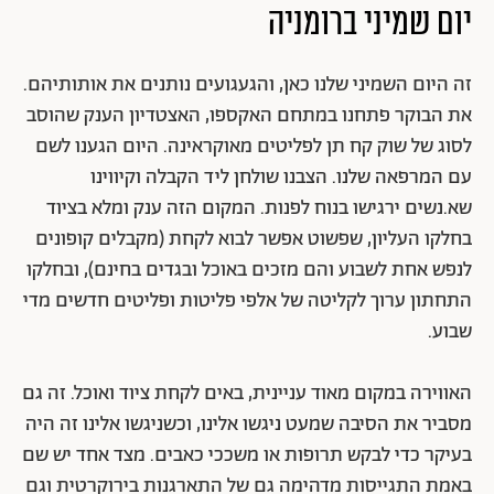
יום שמיני ברומניה
זה היום השמיני שלנו כאן, והגעגועים נותנים את אותותיהם.
את הבוקר פתחנו במתחם האקספו, האצטדיון הענק שהוסב
לסוג של שוק קח תן לפליטים מאוקראינה. היום הגענו לשם
עם המרפאה שלנו. הצבנו שולחן ליד הקבלה וקיווינו
שא.נשים ירגישו בנוח לפנות. המקום הזה ענק ומלא בציוד
בחלקו העליון, שפשוט אפשר לבוא לקחת (מקבלים קופונים
לנפש אחת לשבוע והם מזכים באוכל ובגדים בחינם), ובחלקו
התחתון ערוך לקליטה של אלפי פליטות ופליטים חדשים מדי
שבוע.
האווירה במקום מאוד עניינית, באים לקחת ציוד ואוכל. זה גם
מסביר את הסיבה שמעט ניגשו אלינו, וכשניגשו אלינו זה היה
בעיקר כדי לבקש תרופות או משככי כאבים. מצד אחד יש שם
באמת התגייסות מדהימה גם של התארגנות בירוקרטית וגם