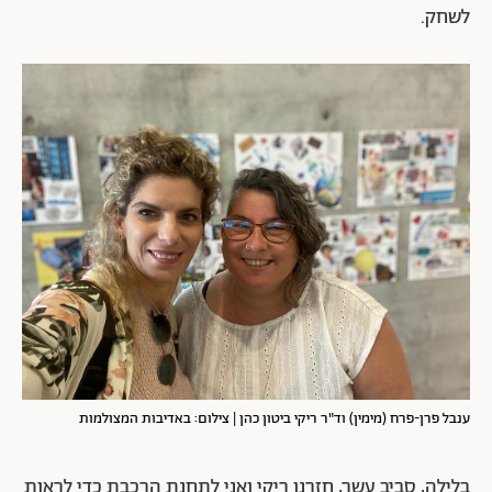
לשחק.
ענבל פרן-פרח (מימין) וד"ר ריקי ביטון כהן | צילום: באדיבות המצולמות
בלילה, סביב עשר, חזרנו ריקי ואני לתחנת הרכבת כדי לראות