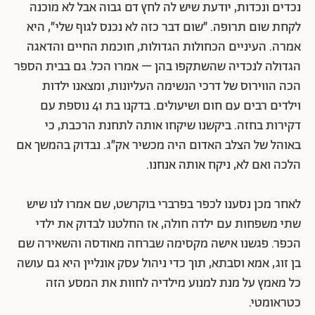
נכדים ונכדות, יודעת שיש לה לחץ דם גבוה אבל לא מוכנה
לקחת שום תרופה. ״שום דבר כזה לא נכנס לגוף שלי״, היא
אמרה. העיניים הכחולות הגדולות, חוכמת החיים והדאגה
הגדולה לנכדיה שהשתקפו בהן – אמרו הכל. גם בבית הספר
הכה הווירוס של דרכי הנשימה העליונות, ומצאנו ילדות
וילדים רבים עם חום ושיעולים. בדקנו בת 41 נוספת עם
דקירות בחזה. ביקשנו שיקחו אותה לתחנת הרכבת, כי
באוהל של הצלב האדום היה מכשיר אק״ג. נבדוק בהמשך אם
הלכה ואם לא, ניקח אותה אנחנו.
לאחר מכן נסענו לכפר בפרברי בוקרשט, שם אמרו לנו שיש
שתי משפחות עם ילדה חולה, אז החלטנו לבדוק את ילדי
הכפר. פגשנו אישה מקסימה שברחה מאודסה והשאירה שם
בן זוג, אמא וסבתא, תוך כדי ניהול עסק אונליין היא גם עושה
כל מאמץ על מנת למנוע מילדיה לחוות את המסע הזה
כטראומטי.