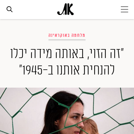
אג׳נדה
מלחמה באוקראינה
אופנה
"זה הזוי, באותה מידה יכלו
להנחית אותנו ב-1945"
ביוטי
סלבס
ערוצים נוספים
המגזין