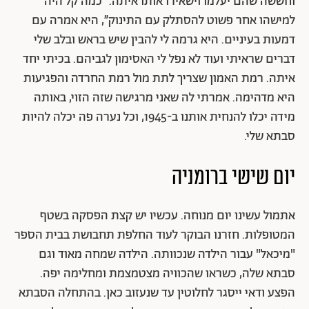
וחששה שהם יעלמו וישאירו אותו איתה. ״כמה קל היה
למישהו אחר פשוט להסתלק עם התינוק״, היא אמרה עם
דמעות בעיניים. היא גרמה לי להבין שיש בראש ובלב שלי
דברים שראיתי ועוד לא נפל לי האסימון לגביהם. בכיתי יחד
איתה. רמת האמון שצריך לתת מול רמת החרדה והפגיעות
היא מדהימה. אמרתי לה שאני מרגישה שזה הזוי, באותה
מידה יכלו להנחית אותנו ב-1945, וכל נערה פה יכלה להיות
סבתא שלי.
יום שישי ברומניה
אתמול עשינו יום מנוחה. עכשיו יש קצת הפסקה בשטף
המטופלות. חזרנו הבוקר לעוד החלפת תחבושת בבית הספר
"מיכאל" עבור הילדה שנכוותה. הילדה שמחה מאוד וגם
סבתא שלה, כשראו שהכוויה מצטמצמת ומחלימה יפה.
הפצע ודאי ייסגר לחלוטין עד שנעזוב כאן. בהתחלה הסבתא