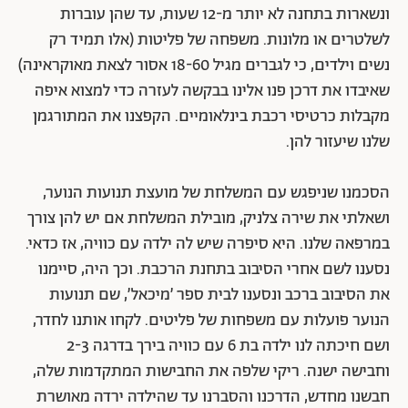
ונשארות בתחנה לא יותר מ-12 שעות, עד שהן עוברות
לשלטרים או מלונות. משפחה של פליטות (אלו תמיד רק
נשים וילדים, כי לגברים מגיל 18-60 אסור לצאת מאוקראינה)
שאיבדו את דרכן פנו אלינו בבקשה לעזרה כדי למצוא איפה
מקבלות כרטיסי רכבת בינלאומיים. הקפצנו את המתורגמן
שלנו שיעזור להן.
הסכמנו שניפגש עם המשלחת של מועצת תנועות הנוער,
ושאלתי את שירה צלניק, מובילת המשלחת אם יש להן צורך
במרפאה שלנו. היא סיפרה שיש לה ילדה עם כוויה, אז כדאי.
נסענו לשם אחרי הסיבוב בתחנת הרכבת. וכך היה, סיימנו
את הסיבוב ברכב ונסענו לבית ספר ׳מיכאל׳, שם תנועות
הנוער פועלות עם משפחות של פליטים. לקחו אותנו לחדר,
ושם חיכתה לנו ילדה בת 6 עם כוויה בירך בדרגה 2-3
וחבישה ישנה. ריקי שלפה את החבישות המתקדמות שלה,
חבשנו מחדש, הדרכנו והסברנו עד שהילדה ירדה מאושרת