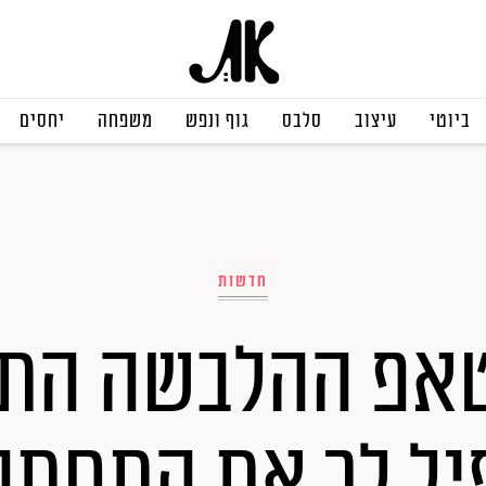
ביוטי
עיצוב
סלבס
גוף ונפש
משפחה
יחסים
חדשות
אפ ההלבשה התח
יל לך את התחתונ