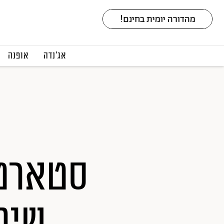
אג׳נדה
אופנה
סטארט
שיפ