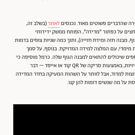
ירה שהדברים פשוטים מאוד. נכנסים
לאתר
(בשלב זה,
וחצים על כפתור "מדידה", הפותח ממשק ידידותי
וף, מבנה חזה ומידת חזייה), ותוך כמה שניות צופים בדמות
 מימדי, עם המלצה למידה המדויקת. בנוסף, על סמך
פים שיכולים להתאים למבנה הגוף שלה. כרמל מוסיפה כי
הפתרון הטכנולוגי שפותח יכול לעבוד גם בחנויות פיזיות, באמצעות סריקה של QR קוד או אייפד – דבר
וצות למדוד, אבל לוותר על השהות המעיקה בחדר המדידה
ת על מה שנשים דומות להן קנו.