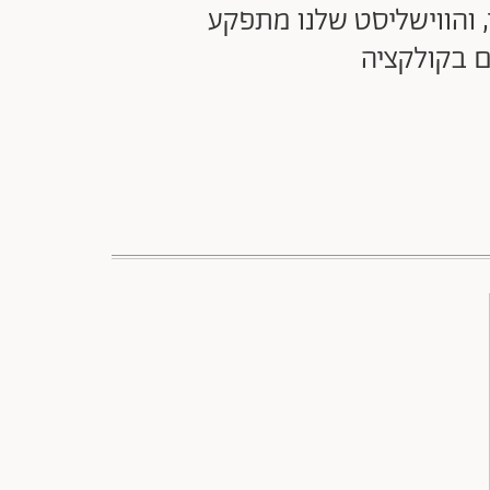
ת של H&M וסטלה מקרטני מגיעה לישראל ב-7 במאי, והווישליסט שלנו מתפקע
ם בקולקציה