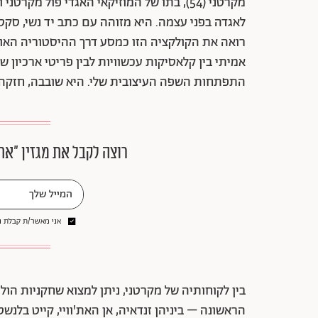
מקרטני (54), בתו של המוזיקאי האגדי פול 
לאגדה בפני עצמה. היא מזוהה עם כתב יד נשי, סקסי
רואה את הקולקציה הזו כמסע דרך ההיסטוריה האופנ
אמיתי בין קלאסיקות עכשוויות לבין פריטי ארכיון
התפתחות השפה העיצובית שלי. היא שובבה, חזקה,
רוצה לקבל את מגזין ״את
אני מאשר/ת קבלת ני
בין לקוחותיה של מקרטני, ניתן למצוא שחקניות הול
הראשונה – ביניהן זנדאיה, אן האת'וויי, קייט בלנשט, 