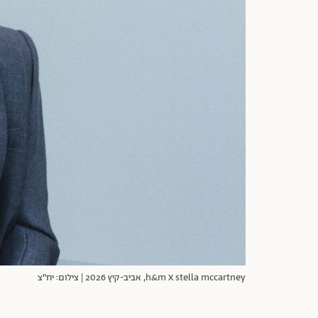
h&m X stella mccartney, אביב-קיץ 2026 | צילום: יח"צ