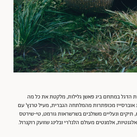
 שתושק ב-7 במאי באתר של H&M ובחנות הדגל במתחם ביג פאשן גלילות, מלקטת את כל מה
אוברסייז מכופתרות מהמלתחה הגברית, מעיל טרנץ' עם
, תיקים ונעליים משולבים בשרשראות גורמט, טי-שירטס
נטיות, אלמנטים מעולם הלנז'רי ובלינג שזועק רוקנרול.