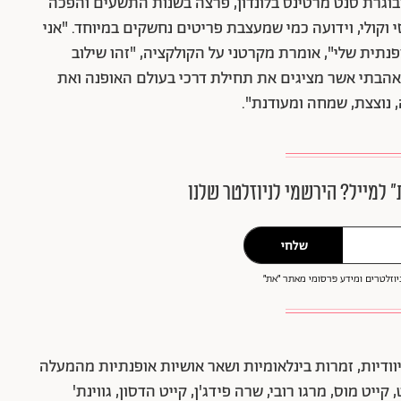
מקרטני ובוגרת סנט מרטינס בלונדון, פרצה בשנות התשעים והפכה
 וקולי, וידועה כמי שמעצבת פריטים נחשקים במיוחד. "אני
תית שלי", אומרת מקרטני על הקולקציה, "זהו שילוב
 שאהבתי אשר מציגים את תחילת דרכי בעולם האופנה ואת
 נוצצת, שמחה ומעודנת".
״ למייל? הירשמי לניוזלטר שלנו
שלחי
וזלטרים ומידע פרסומי מאתר ״את״
יוודיות, זמרות בינלאומיות ושאר אושיות אופנתיות מהמעלה
קייט מוס, מרגו רובי, שרה פידג'ן, קייט הדסון, גווינת'