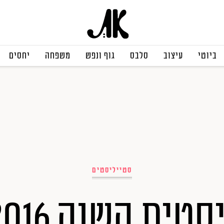
ביוטי
עיצוב
סלבס
גוף ונפש
משפחה
יחסים
סטייליסטים