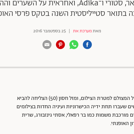
היא ניצחה על קמפיינים של רנואר, סטורי ו־Adika
כה בתואר סטייליסטית השנה בטקס פרסי האופנ
מאת
מערכת את
|
25 בספטמבר 2016
88 שיתופים | 132 צפיות
הסטייליסט הוא מי שמתאים את הבגדים והסגנון של המצולם למטרת הצילום, ומזל חסון (50) הצליחה להביא
ם שעברו תחת ידיה הכישרוניות ועיניה החדות בצילומים
 מורכבת משמות כמו בר רפאלי, אסתי גינזבורג, שרית
ן האופנתי.