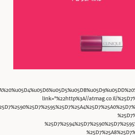
EA%20%u05D4%u05D6%u05D5%u05DB%u05D9%u05DD%20
link="%22http%3A//atmag.co.il/%25
25D7%2590%25D7%2595%25D7%25A4%25D7%25A0%25D7%
%25D7
%25D7%2594%25D7%2590%25D7%2595
%25D7%25A8%25D7%