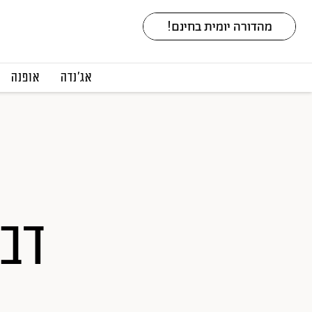
אג׳נדה
אופנה
דב