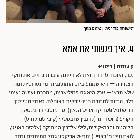
"משפחה מודרנית" | צילום מסך
4. איך פגשתי את אמא
9 עונות | דיסני+
נכון, היום הסדרה הזאת לא הייתה עוברת בחיים את חוקי
הצנזורה – היא שמנופובית, הומופובית, מיזנטרופית ומה
שלא תרצו – אבל היא גם פמיליארית, ממכרת ועושה נעימי
בלב, הודות לחבורה הניו-יורקית הצוהלת: בארני סטינסון
הדוש (ניל פטריק האריס הגאון), טד מוסבי הרומנטיקן
הקריפ (ג'וש רדנור), רובין שרבטסקי (קובי סמולדרס)
הלוהטת והכה-קולית, לילי אלדרין המתוקה (אליסון האניגן,
לנצח ווילו מ"באפי") ומרשל אריקסון גדול המימדים ורחב