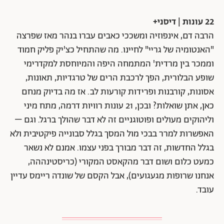
22 עונות | דיסני+
הרבה דם, אינפוזיה ומשככי כאבים עברו בנהר מאז שפרצה
"האנטומיה של גריי" לחיינו. מה שהתחיל כצ'יק פליק חמוד
וממכר בין מרדית' המתמחה היפה והמיוחסת למקדרימי
שופע הבלורית, הפך לרכבת הרים של טרגדיות, תאונות,
אסונות, קורבנות ופרידות קורעות לב. אז מה בדיוק מנחם
כאן, אתן שואלות? ובכן, 21 עונות רוויות דרמה, מתח מיני
וליהוקים מעולים ופוטוגניים זה לא דבר שהולך ברגל. וגם –
האפשרות למרר בבכי מול המסך בגלל סבונייה פיקטיבית ולא
בגלל החדשות, זה דבר מבורך בפני עצמו. אמנם לא נשאר
כמעט כלום ושום דבר מהקאסט המקורי (כריסטינההה,
אנחנו שרופות מגעגועים), אבל הקסם של שונדה ריימס עדיין
עובד.