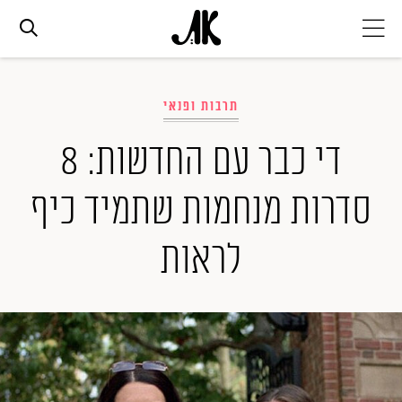
אג׳נדה
תרבות ופנאי
אופנה
די כבר עם החדשות: 8
סדרות מנחמות שתמיד כיף
ביוטי
לראות
סלבס
ערוצים נוספים
המגזין