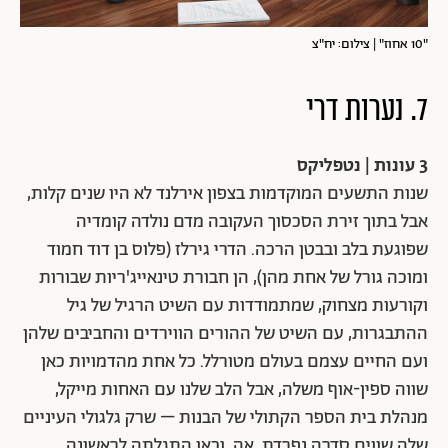
"10 אחוז" | צילום: יח"צ
7. נערות דרי
3 עונות | נטפליקס
שנות התשעים המוקדמות בצפון אירלנד לא היו שנים קלות,
אבל בתוך זירת הסכסוך העקובה מדם נולדה קומדיה
שפוגעת בלב ובבטן הרכה. הדרי גירלז (פלוס בן דוד חמוד
ומוכה גורל של אחת מהן), הן חבורת טינאייג'ריות שבורות
וקורעות מצחוק, שמתמודדות עם השיט הרגיל של גיל
ההתבגרות, עם השיט של ההורים הווירדים והחביבים שלהן
ועם החיים עצמם בעולם מטורלל. כל אחת מהדמויות כאן
שווה ספין-אוף משלה, אבל הלב שלנו עם האחות מייקל,
מנהלת בית הספר הקתולי של הבנות – שרק גלגולי העיניים
שלה שווים סדרה נפרדת. אה, וכאן התגלתה לראשונה