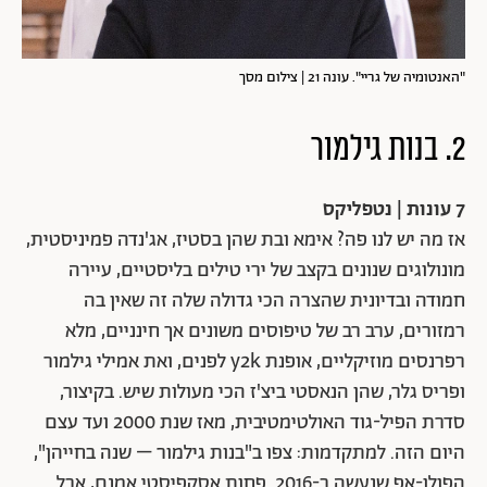
"האנטומיה של גריי". עונה 21 | צילום מסך
2. בנות גילמור
7 עונות | נטפליקס
אז מה יש לנו פה? אימא ובת שהן בסטיז, אג'נדה פמיניסטית,
מונולוגים שנונים בקצב של ירי טילים בליסטיים, עיירה
חמודה ובדיונית שהצרה הכי גדולה שלה זה שאין בה
רמזורים, ערב רב של טיפוסים משונים אך חינניים, מלא
רפרנסים מוזיקליים, אופנת y2k לפנים, ואת אמילי גילמור
ופריס גלר, שהן הנאסטי ביצ'ז הכי מעולות שיש. בקיצור,
סדרת הפיל-גוד האולטימטיבית, מאז שנת 2000 ועד עצם
היום הזה. למתקדמות: צפו ב"בנות גילמור – שנה בחייהן",
הפולו-אפ שנעשה ב-2016. פחות אסקפיסטי אמנם, אבל