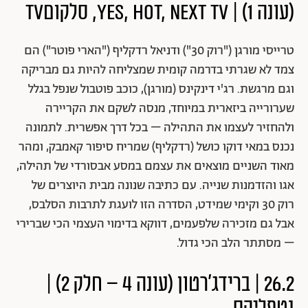
(עונה 1) | yes, HOT, NEXT TV, סלקוםTV
טרייסי מורגן ("רוק 30") ודניאל רדקליף ("הארי פוטר") הם
צמד לא שגרתי בדרמה קומית שמצליחה להיות גם מבריקה
וגם מרגשת. רג'י דינקינס (מורגן), כוכב פוטבול שנפל בגלל
שערורייה ביזארית במיוחד, מנסה לשקם את הקריירה
ולהחזיר לעצמו את התהילה – בכל דרך אפשרית. לתמונה
נכנס במאי דוקו כושל (רדקליף) שמריח סיפור קאמבק, ומהר
מאוד השניים מוצאים את עצמם במסע אבסורדי של תהילה,
אגו והזדמנות שנייה. עם כתיבה שנונה מבית היוצרים של
רוק 30 וקימי שמידט, הסדרה הזו לועגת לתרבות הסלבס,
אבל גם מזכירה שלפעמים, דווקא בדימוי העצמי הכי שברירי
– מסתתר הלב הכי גדול.
26.2 | ברידג'רטון (עונה 4 – חלק 2) |