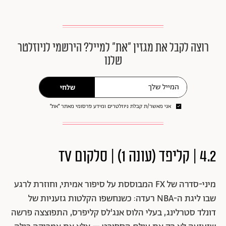
רוצה לקבל את מגזין ״את״ למייל? הירשמי לניוזלטר
שלנו
שלחי
אני מאשר/ת קבלת ניוזלטרים ומידע פרסומי מאתר ״את״
4.2 | קליפד (עונה 1) | סלקום TV
מיני-סדרה של FX המבוססת על סיפור אמיתי, וחוזרת לרגע
שבו ליגת ה-NBA רעדה: כשנחשפו הקלטות גזעניות של
דונלד סטרלינג, בעלי הלוס אנג'לס קליפרס, התפוצצה פרשה