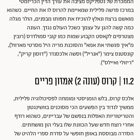
הממכרת של נטפליקס מציבה את עורך הדין הכריזמטי
במרכז פרשה פלילית שמאיימת להרוס לו את החיים. כשהוא
מואשם ברצח ונאלץ להוכיח את חפותו מבפנים, הולר מגלה
כמה קשה להגן על עצמך כשכל העולם נגדך. העונה
מצטרפים לקאסט הקבוע שמות כמו קובי סמולדרס (רובין
מ"איך פגשתי את אמא" והסוכנת מריה היל מסרטי מארוול),
קונסטנס צימר ("אנריל") וסשה אלכסנדר ("דוסון קריק",
"ריזולי ואיילס").
11.2 | קרוס (עונה 2) אמזון פריים
אלכס קרוס, בלש הומניסטי ומומחה לפסיכולוגיה פלילית,
ממשיך לנדוד בין הפשעים הכי מסוכנים בוושינגטון
והטריטוריות האפלות בנפשם של עבריינים, כשהוא רודף
אחרי רוצח חדש שעל הכוונת שלו בעלי הון מושחתים.
הסדרה מבוססת באופן חופשי על סדרת ספרי הלהיט של