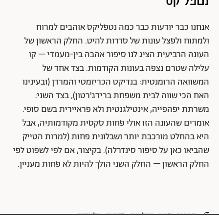
נטפליקס
אנחנו כבר יודעות כבר כמה נטפליקס אוהבים למרוח
ולמתוח ולפצל עונות של סדרות להיט. החלק הראשון של
העונה הרביעית הציג לנו סיפור אהבה בין-מעמדי – קו
עלילה שטרם נצפה בעונות הקודמות. בצד אחד של
המשוואה הרומנטית: בנדיקט הכריזמטי והמרדן (ובעינינו
האח הכי שווה לבית משפחת ברידג'רטון), בצד השני:
משרתת יפהפייה, אינטילגנטית ולא פראיירית בשם סופי.
אומרים שהעונה הזו אולי פחות סקסית מקודמותיה, אבל
היא בהחלט מורכבת יותר ושבלונית פחות (למרות הטייק
שהביאו כאן על סיפור סינדרלה). בקיצור, אם לפי לשפוט לפי
החלק הראשון – החלק השני הולך להיות לא פחות מעניין.
תרבות ופנאי
המלצות
סדרות
טלוויזיה