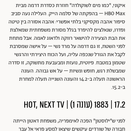
איקוני, "כמו מים לשוקולדה" חוזרת כסדרת דרמה מבית
HBO Max – בהפקתה של סלמה הייק. העלילה נעה סביב
סיפור אהבה מקסיקני בלתי אפשרי: אהבה אסורה בין טיטה
ופדרו, שנאלצים להיפרד בגלל מסורת משפחתית שמאלצת
את הבת הצעירה להישאר רווקה ולדאוג לאמה. אבל מתחת
לפני השטח, זו גם דרמה על מרד נשי – על אישה שמסרבת
לקבל את הגורל שנכפה עליה, ועל הכוח היצירתי והרגשי
שטמון במטבח. פיוטית, נועזת ומבעבעת מתשוקה, זו סדרה
שמבשלת רגש, חופש ונשיות – על אש גבוהה. העונה
הראשונה תעלה ב-14.2 והעונה השנייה תעלה למחרת
ב-15.2.
17.2 | 1883 (עונה 1) | HOT, NEXT TV
לפני ש"ילוסטון" הפכה לאימפריה, משפחת דאטון הייתה
חבורה של שורדים עיקשים שיצאו למסע פראי אל עבר