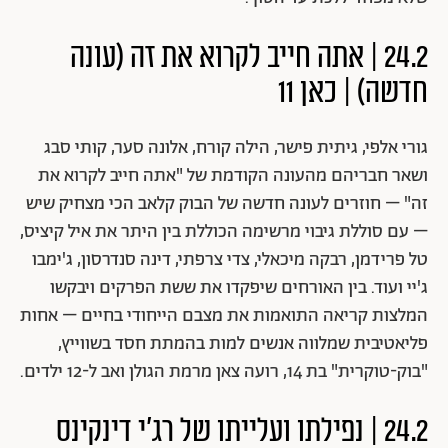
24.2 | אתה חייב לקרוא את זה (עונה
חדשה) | כאן 11
גורי אלפי, גיתית פישר, הילה קורח, אלונה סער, קותי סבג
ושאר חבריהם מהעונה הקודמת של "אתה חייב לקרוא את
זה" – חוזרים לעונה חדשה של הבוק קלאב הכי מצחיק שיש
– עם סוללת גיבוי מרשימה הכוללת בין היתר את איל קיציס,
טל פרידמן, רבקה מיכאלי, צדי צרפתי, דינה סנדרסון, ג'ימבו
ג'יי ועוד. בין האורחים שיפקדו את ששת הפרקים ויבקשו
המלצות קריאה התואמות את מצבם הייחודי בחיים – אחות
פליאטיבית שמלווה אנשים למות בהמתת חסד בשווייץ,
"בוק-טוקרית" בת 14, רועה צאן מרמת הגולן ואב ל-12 ילדים.
24.2 | נפילתו ועלייתו של רג'י דינקינס