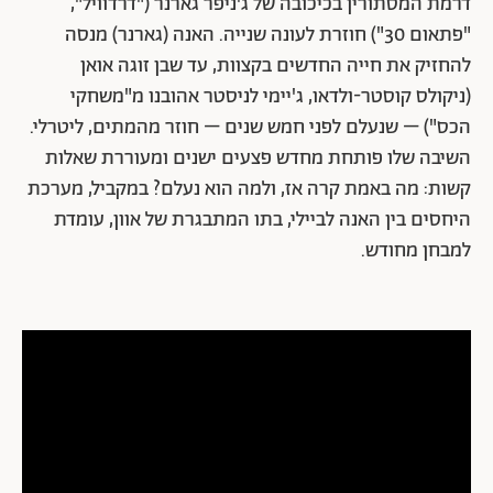
דרמת המסתורין בכיכובה של ג'ניפר גארנר ("דרדוויל",
"פתאום 30") חוזרת לעונה שנייה. האנה (גארנר) מנסה
להחזיק את חייה החדשים בקצוות, עד שבן זוגה אואן
(ניקולס קוסטר-ולדאו, ג'יימי לניסטר אהובנו מ"משחקי
הכס") – שנעלם לפני חמש שנים – חוזר מהמתים, ליטרלי.
השיבה שלו פותחת מחדש פצעים ישנים ומעוררת שאלות
קשות: מה באמת קרה אז, ולמה הוא נעלם? במקביל, מערכת
היחסים בין האנה לביילי, בתו המתבגרת של אוון, עומדת
למבחן מחודש.