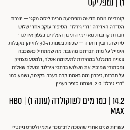
1) | נטפליקס
קומדיית מתח חדשה ומפתיעה מבית ליסה מקגי – יוצרת
הסדרה האדירה "דרי גירלז". הסיפור עוקב אחרי שלוש
חברות קרובות מאז ימי התיכון העליזים בצפון אירלנד:
סירשה, רובין ודארה – שכעת בשנות ה‑30 לחייהן מקבלות
אימייל על מות חברתם מהעבר. מה שמתחיל כאשכבה
צפויה מתגלגל במהירות לתעלומה אפלה, ולמסע מצחיק
ומסתורי שמוביל את השלוש ברחבי אירלנד ומעלה שאלות
על חברות, זיכרון ומה באמת קרה בעבר. בקיצור, נשמע כמו
"דרי גירלז" 2.0, ואנחנו סופר בעניין.
14.2 | כמו מים לשוקולדה (עונה 1) | HBO
max
עשרות שנים אחרי שהפכה לרב־מכר עולמי ולסרט ניינטיז