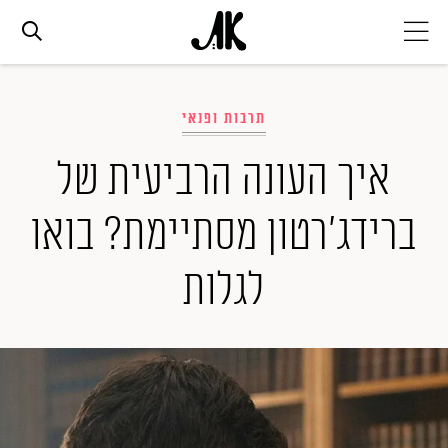
אג׳נדה
תרבות ופנאי
אופנה
איך העונה הרביעית של
ברידג'רטון מסתיימת? בואו
ביוטי
לגלות
סלבס
ערוצים נוספים
המגזין