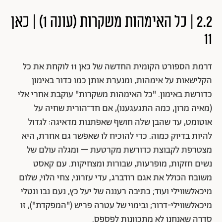
2.2 | כל האימהות משקרות (עונה 1) | כאן
11
דרמת הספורט הקומית החדשה של כאן 11 לוקחת את כל
הקלישאות על אימהות, ומנערת אותן כמו כדור באימון
כדורשת באימון. "כל האימהות משקרות" עוקבת אחרי אלי
(מאיה מרון, כמה התגעגענו), אם חד־הורית שחיה על
אוטומט, עד שהבן שלה חושף שאפתנות מדאיגה: לגדול
להיות בדיוק כמוה. כדי להוכיח לו שאפשר גם אחרת, היא
מצטרפת לקבוצת כדורשת מקרטעת – ומגלה עולם של
נשים חזקות, מופרעות, שבורות ומצחיקות. עם קאסט
משובח הכולל את אגם רודברג, עדי עזרוני, צחי הלוי, שלום
מיכאלשווילי ועוד; כתיבה רעננה של יעל כץ, נעם נבו ונטלי
מיכאלשווילי-דרור; ובימוי של עטרה פריש ("המפקדת"), זו
סדרה שאנחנו לא מתכוונות לפספס.