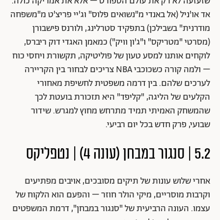
שזעזעה לא רק את עולם הספורט – אלא את אמריקה כולה.
אד או'ניל (אל באנדי מ"נשואים פלוס" וג'יי פריצ'ט מ"משפחה
מודרנית" בשבילכן) בתפקיד סטרלינג, ולורנס פישבורן
(מסרטי "מטריקס" ו"ג'ון וויק") כמאמן האגדי דוק ריברס,
לוקחים אותנו למסע טעון של פוליטיקה, תקשורת ויחסי כוח
– ולמה קורה כשכוכבי NBA צריכים לבחור בין הקריירה
לערכים שלהם. בין דרמה משפטית לחשיפת מאחורי
הקלעים של הליגה, "קליפד" היא תזכורת בועטת לכך
שהמשחק האמיתי תמיד מתרחש מחוץ למגרש. שידור
שבועי, פרק חדש בכל יום רביעי.
5.2 | סנגור במבחן (עונה 4) | נטפליקס
אחרי שלוש עונות של תיקים מסובכים, אויבים מפתיעים
וקרבות מוסריים, מיקי הולר חוזר – והפעם הוא הלקוח של
עצמו. העונה הרביעית של "סנגור במבחן", דרמת המשפטים