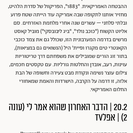
ההבטחה האמריקאית. "1883", הפריקוול של סדרת הלהיט,
מחזיר אותנו לתקופה שבה אמריקה עוד הייתה שטח פרוע
ובלתי סלחני – עשרים שנה אחרי מלחמת האזרחים. סם
אליוט הקשוח ("כוכב נולד", "ביג ליבובסקי") מוביל קאסט
מרשים בדרמה המערבונית הזו, שכולל גם את צמד כוכבי
הקאנטרי טים מקגרו ופיית' היל (הנשואים גם במציאות),
בתור זוג הורים שמובילים את משפחתם דרך טריטוריות
עוינות, רעב, אובדן והחלטות גורליות. עם טקסטים חכמים,
צילום עוצר נשימה ונקודת מבט צעירה וחשופה של הבת
אלזה, זו דרמה על הקרבה, הישרדות והאמת שמאחורי
החלום האמריקאי.
20.2 | הדבר האחרון שהוא אמר לי (עונה
2) | אפלTV