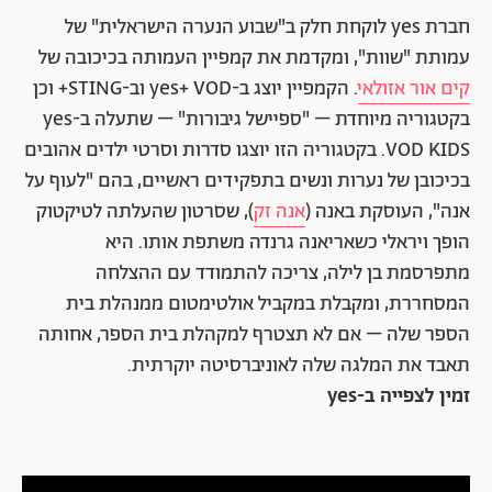
חברת yes לוקחת חלק ב"שבוע הנערה הישראלית" של
עמותת "שוות", ומקדמת את קמפיין העמותה בכיכובה של
קים אור אזולאי
. הקמפיין יוצג ב-yes+ VOD וב-STING+ וכן
בקטגוריה מיוחדת – "ספיישל גיבורות" – שתעלה ב-yes
VOD KIDS. בקטגוריה הזו יוצגו סדרות וסרטי ילדים אהובים
בכיכובן של נערות ונשים בתפקידים ראשיים, בהם "לעוף על
אנה", העוסקת באנה (
אנה זק
), שסרטון שהעלתה לטיקטוק
הופך ויראלי כשאריאנה גרנדה משתפת אותו. היא
מתפרסמת בן לילה, צריכה להתמודד עם ההצלחה
המסחררת, ומקבלת במקביל אולטימטום ממנהלת בית
הספר שלה – אם לא תצטרף למקהלת בית הספר, אחותה
תאבד את המלגה שלה לאוניברסיטה יוקרתית.
זמין לצפייה ב-yes