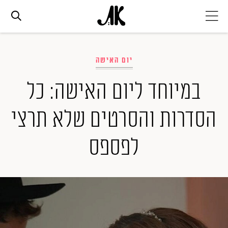
אג׳נדה
יום האישה
אופנה
במיוחד ליום האישה: כל
הסדרות והסרטים שלא תרצי
ביוטי
לפספס
סלבס
ערוצים נוספים
המגזין