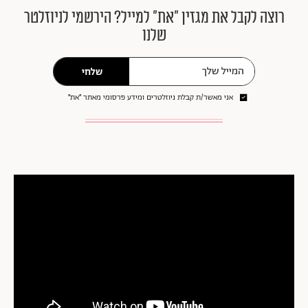
רוצה לקבל את מגזין ״את״ למייל? הירשמי לניוזלטר
שלנו
שלחי
אני מאשר/ת קבלת ניוזלטרים ומידע פרסומי מאתר ״את״