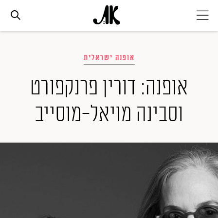
אג׳נדה
אופנה ישראלית
אופנה
אופנה: דורין פרנקפורט
וסבינה מויאל-מוסייב
ביוטי
סלבס
ערוצים נוספים
המגזין