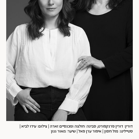
דורין: דורין פרנקפורט; סבינה: חולצה ומכנסיים זארה | צילום: עידו לביא |
סטיילינג: מזל חסון | איפור ערן פאל | שיער: מאור גנון