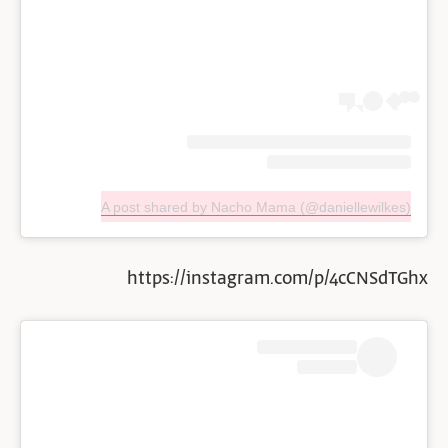
A post shared by Nacho Mama (@daniellewilkes)
https://instagram.com/p/4cCNSdTGhx