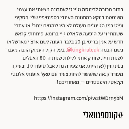
בתור מכורה לביונסה וג'יי זי לאחרונה מצאתי את עצמי
משוטטת דווקא במחוזות האינדי בספוטיפיי שלי. הסקיני
ווייט בויז הג'ינג'ים מעולם לא היו לוהטים יותר! אז אחרי
ששמתי וי על הופעה של אלט ג'יי ברומא, פיתחתי קראש
חדש על אמן בריטי בן 20 בלבד העונה לשם ארצ'י מארשל או
בשם הבמה
kingkruleuk@
, בעל הקול העמוק הרבה מעבר
לשנות חייו, שזורק אותי ללילות שנות ה־80 האפלים
בפינגווין (לא הייתי, אני צעירה מדי, אבל סיפרו לי), ובעיקר
מעורר קנאה שאפשר להיות צעיר עם טאץ' אופנתי אלגנטי
וקלאסי. היפסטרים – מאחוריכם!
https://instagram.com/p/w2tWDrn9bM
#קונספטואלי