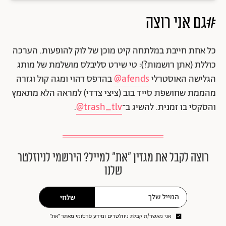
#גם אני רוצה
כל אחת חייבת במלתחה קיט מוכן של לוק להופעות. הערכה
כוללת (אתן רושמות?): טי שירט סליבלס מושלמת של מותג
הגלישה האוסטרלי
afends@
בהדפס דהוי ומגה קול וגזרה
מהממת שחושפת סייד בוב (ציצי צדדי) למראה הלא מתאמץ
והסקסי בו זמנית. להשיג ב־
trash_tlv@
.
רוצה לקבל את מגזין ״את״ למייל? הירשמי לניוזלטר
שלנו
שלחי
אני מאשר/ת קבלת ניוזלטרים ומידע פרסומי מאתר ״את״