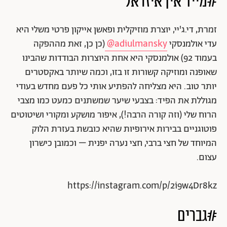
#מייד אין איזראל
זמרת, די.ג'יי, יוצרת מוזיקלית ופאשן אייקון פרטי משלי היא
עדי אולמנסקי
adiulmansky@
(כן כן, זאת מההפקה
בעמוד 92) אולמנסקי היא אחת היוצרות הבודדות שהבינו
שאופנה ומוזיקה קשורות זו בזו, וכמה שיותר באקסטרים
יותר טוב. היא מצליחה להפתיע אותי כל פעם מחדש בעודי
מגוללת את הפיד: בצבעי שיער שמשתנים כמעט כמו מצבי
הרוח שלי (וזה קורה הרבה!), איפור מושקע ומקורי ושיטוטים
פוטוגניים בבירות אירופיות שהיא כובשת בעזרת הלוק
המיוחד של חצי ברבי, חצי נערה יפנית – וכמובן כישרון
עצום.
https://instagram.com/p/2i9w4Dr8kz
#גברים