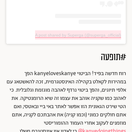
A post shared by Superga (@superga_official)
#תופעה
רוח חדשה בפיד! הביטוי kanyeloveskanye הפך
במהירות לקאלט בקהילה האינסטגרמית, זכה להאשטאג עם
אלפי תיוגים, והפך ביטוי נרדף לאהבה מוגזמת וגלובלית. כי
לאהוב כמו שקניה אוהב את עצמו זה שיא הרומנטיקה. את
הטי שירט הגאונית הזו אפשר לאתר באי ביי ובאטסי, ואם
אתם חולקים כמוני (וכמו קניה) את אהבתכם לקניה, אתם
מוזמנים לעקוב אחרי העמוד ההומוריסטי
kanyedoingthings@
כי לאדון אין אינסטגרם משלו.