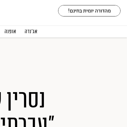
אג׳נדה
אופנה
נסרין 
"עברתי 