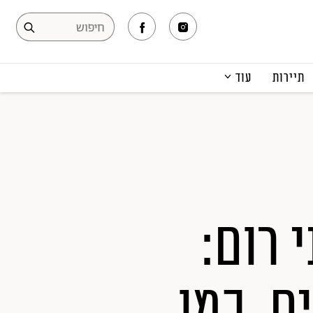
תיירות
עוד
המגזין
תרבות ופנאי
קריירה
הפקות אופנה
תוכן מקודם
 רום:
ם, כמו