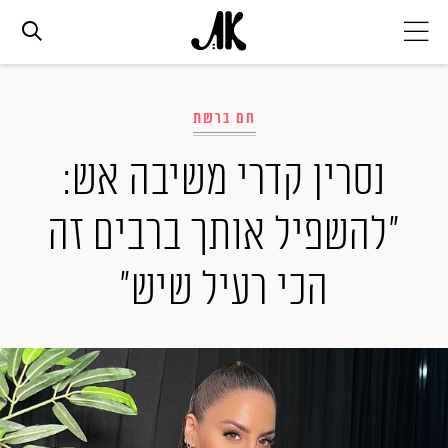
אג׳נדה
חם ברשת
אופנה
נסרין קדרי משיבה אש:
"להשפיל אותך ברבים זה
ביוטי
הכי רעיל שיש"
סלבס
ערוצים נוספים
המגזין