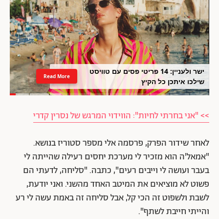
ישר ולעניין: 14 פריטי פסים עם טוויסט
Read More
שילכו איתכן כל הקיץ
>> "אני בחרתי לחיות": הווידוי המרגש של נסרין קדרי
לאחר שידור הפרק, פרסמה אלי מספר סטוריז בנושא.
"אמאל'ה הוא מזכיר לי מערכת יחסים רעילה שהייתה לי
בעבר ועושה לי וייבים רעים", כתבה. "סליחה, לדעתי הם
פשוט לא מוציאים את המיטב האחד מהשני. ואני יודעת,
לשבת ולשפוט זה הכי קל, אבל סליחה זה באמת עשה לי רע
והייתי חייבת לשתף".