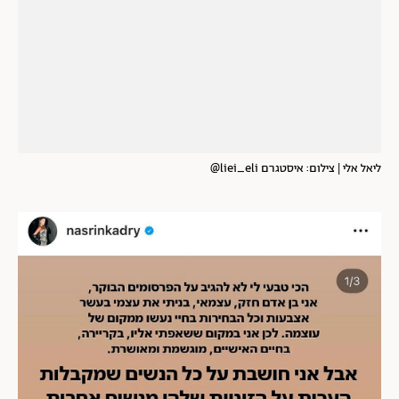
ליאל אלי | צילום: איסטגרם liei_eli@