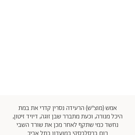
אמש (מוצ"ש) הרעידה נסרין קדרי את במת
היכל מנורה, וכעת מתברר שבן זוגה, דיויד זיטון,
נחשד כמי שתקף לאחר מכן את שורד השבי
רום ברסלבסקי במועדון בתל אביב