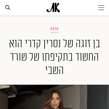
אג׳נדה
סלבס
אופנה
בן זוגה של נסרין קדרי הוא
החשוד בתקיפתו של שורד
ביוטי
השבי
סלבס
ערוצים נוספים
המגזין