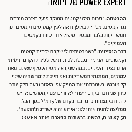
POWER EXPERT של ניוואה
ההבטחה:
"סרום מילוי קמטים ממוקד פועל בצורה מוכחת
נגד קמטים, מפחית באופן נראה לעין קמטוטים וקמטים תוך
חמש דקות בלבד ומבטיח טיפול ארוך טווח בקמטים
העמוקים".
דבר הנסיינית:
"כשמבטיחים לי שקרם יפחית קמטים
וקמטוטים, אני מיד נכנסת לכוננות של ספיגת הקרם. ניסיתי
אותו בצידי העיניים, במה שנקרא קמטי העטלף שאינם מאוד
עמוקים, המתנתי חמש דקות ואני חייבת לומר שהיה שינוי
קל מורגש. כשמרחתי את המייק אפ, האזור נראה חלק יותר.
כיוון שמדובר בקרם ייעודי לאזורים עם קמטוטים אז יש
להניח בקמצנות כי מדובר בקרם של 15 מ"ל בסך הכל.
ממליצה להניח אותו לפני אירוע והוא ישדרג ת'הופעה".
87.50 ש"ח, להשיג ברשתות הפארם ואתר COZEN