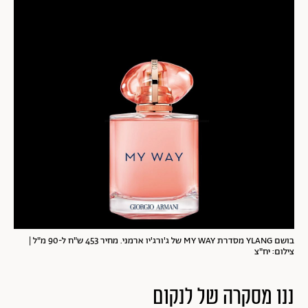
בושם YLANG מסדרת MY WAY של ג'ורג'יו ארמני. מחיר 453 ש"ח ל-90 מ"ל |
צילום: יח"צ
ננו מסקרה של לנקום