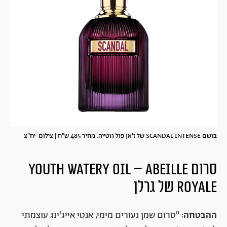
בושם SCANDAL INTENSE של ז'אן פול גוטייה. מחיר 485 ש"ח | צילום: יח"צ
סרום youth watery oil – ABEILLE
ROYALE של גרלן
ההבטחה:
"סרום שמן נעורים מימי, אנטי אייג'ינג עוצמתי