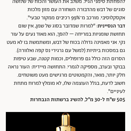
להפחתת סימני הגיל. משלב את העושר והכוח של שלושה
סוגים של דבש מהדבורה השחורה עם מזון מלכות
אקסקלוסיבי. מורכב מ־99% רכיבים ממקור טבעי".
דבר הנסיינית:
"למרות שמדובר בסוג של שמן, אין שום
תחושת שומניות במריחה – להפך, הוא מאוד נעים על עור
נקי. אני מאמינה גדולה בכוח של דבש, ומשתמשת בו לא מעט
גם במסכות ביתיות (למשל עם גרגירי נס קפה ואלוורה).
הסרום הזה כולל גם פרופוליס, וכמות קטנה, שבע טיפות
בבוקר ובערב, מספיקה לגמרי. התחושה מיידית: העור נראה
חלק יותר, מואר, והקמטוטים מרגישים מעט משוטחים.
חשוב לדעת, בגלל העוצמה שלו, לא מומלץ למרוח מתחת
לעיניים".
505 ש"ח ל-30 מ"ל, להשיג ברשתות הנבחרות