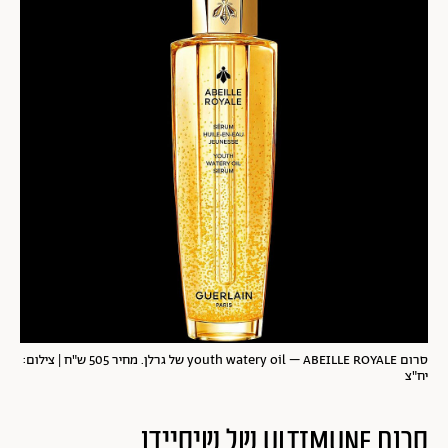
סרום youth watery oil – ABEILLE ROYALE של גרלן. מחיר 505 ש"ח | צילום:
יח"צ
סרום Ultimune של שיסיידו