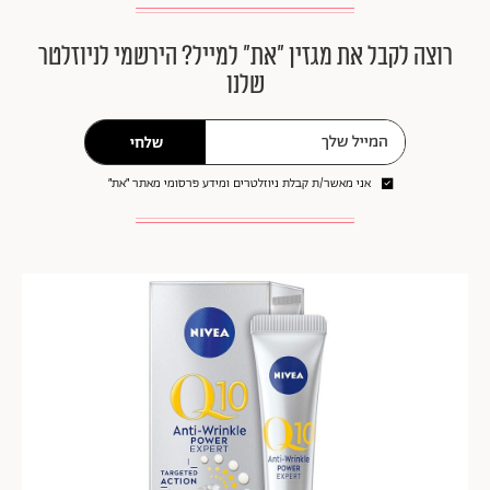
רוצה לקבל את מגזין ״את״ למייל? הירשמי לניוזלטר
שלנו
שלחי
אני מאשר/ת קבלת ניוזלטרים ומידע פרסומי מאתר ״את״