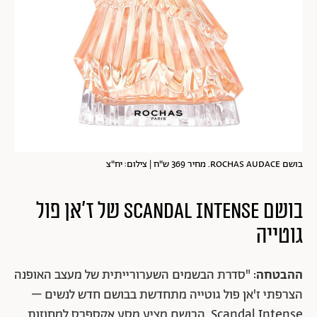
בושם ROCHAS AUDACE. מחיר 369 ש"ח | צילום: יח"צ
בושם SCANDAL INTENSE של ז'אן פול
גוטייה
ההבטחה:
"סדרת הבשמים השערורייתית של מעצב האופנה
הצרפתי ז'אן פול גוטייה מתחדשת בבושם חדש לנשים –
Scandal Intense. הבושם מציע מסע אקספרס למחוזות