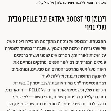
NIRIT BARON. ג'ל גבות מחיר 80 ש"ח | צילום: לוק לייק
ויטמן סי Extra boost
של PELLE מבית
שלי גפני
ההבטחה:
"מבוסס על נוסחה מתקדמת המכילה ריכוז פעיל
של שתי נגזרות יציבות של ויטמין C, שנבחרו במיוחד לשמירה
על יעילות לאורך זמן. הסרום אינו שומני ועשיר ברכיבים
פעילים המזרימים דם לעור הפנים, מחזקים ומחיים את
העור. מעל 90% ממרכיבי הסרום הם טבעיים, ומותאמים
להענקת תחושת רעננות וקלילות לעור."
דבר הנסיינית:
"אני מאוד אוהבת לשלב ויטמין C בשגרת
הטיפוח שלי, וכשניסיתי את הסרום של PELLE – התאהבתי.
נמרח בקלילות, נספג תוך שניות, והכי חשוב – לא שומני
בכלל! לרוב, תכשירי ויטמין C מותירים תחושה שומנית, ולכן
כל כך התלהבתי. העור מרגיש ממש חלק ונעים למגע. מעליו