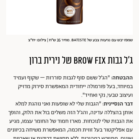
שמפו יבש עם נגיעות צבע של BATISTE. מחיר 35 ש"ח | צילום: יח"צ
ג'ל גבות BROW FIX של נירית ברון
ההבטחה:
"הג’ל ששם סוף לגבות סוררות – שקוף ועמיד
במיוחד, בעל פורמולה ייחודית המאפשרת סירוק מדויק
ועיצוב טבעי, נקי ואחיד".
דבר הנסיינית:
"הגבות שלי לא שופעות ואני נוהגת למלא
אותן בהצללה עדינה, והג'ל הזה משלים בול את הלוק, והופך
את הגבות שלי לנוכחות. מארז חמוד של החומר עצמו, מגיע
עם אפליקטור בעל זווית חכמה, המאפשרת משיחה בכיוונים
שונים. מתייבש במהירות, ללא תחושת דביקות או שאריות