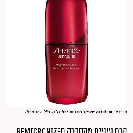
סרום Ultimune של שיסיידו. מחיר 600 ש"ח ל-50 מ"ל | צילום: יח"צ
קרם עיניים מהסדרה
IZED
N
REMICRO