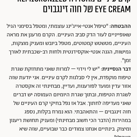
EYE CREAM של חוה זינגבוים
ההבטחה:
"טיפול אנטי-אייג'ינג עוצמתי, ומטפל בסימני הגיל
שאופייניים לעור הדק סביב העיניים. הקרם מרענן את מראה
העיניים, מטשטש קמטוטים, מטפל ביובש ומעניק מוצקות,
גמישות, הגנה אנטי-אוקסידנטית ולחות רב-שכבתית לאורך
זמן".
דבר הנסיינית:
"יש לי וידוי – למרות שאני מתחזקת שגרת
טיפוח מוקפדת, אין לי סבלנות לקרם עיניים. אני יודעת שזה
אזור עדין ומועד לפורענות, ועדיין, מבחינתי זה אקסטרה
לשגרת הטיפוח, ובתוך שגרת היומיום העמוסה יש דברים
שאני מעדיפה לחתוך. אבל אז נפל בחיקי קרם העיניים של
חוה זינגבוים – והתאהבתי. הוא נמרח בקלות, נספג
במהירות (הדבר הכי חשוב מבחינתי) ומעניק תחושת ריענון
ומיצוק. בינתיים אנחנו צמודים כבר שבועיים, שזה שיא