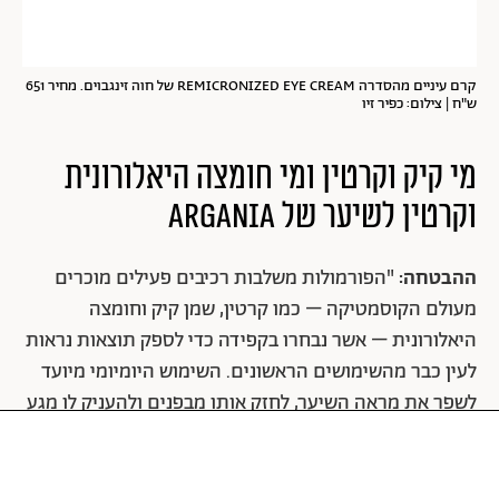
קרם עיניים מהסדרה REMICRONIZED EYE CREAM של חוה זינגבוים. מחיר 651
ש"ח | צילום: כפיר זיו
מי קיק וקרטין ומי חומצה היאלורונית
וקרטין לשיער של
ARGANIA
ההבטחה:
"הפורמולות משלבות רכיבים פעילים מוכרים
מעולם הקוסמטיקה – כמו קרטין, שמן קיק וחומצה
היאלורונית – אשר נבחרו בקפידה כדי לספק תוצאות נראות
לעין כבר מהשימושים הראשונים. השימוש היומיומי מיועד
לשפר את מראה השיער, לחזק אותו מבפנים ולהעניק לו מגע
רך, מבריק ובריא".
דבר הנסיינית:
"עצרו הכל! מצאתי את המוצר המושלם
לשיער – מי קיק וקרטין. בתור אחת שחופפת יום כן / יום