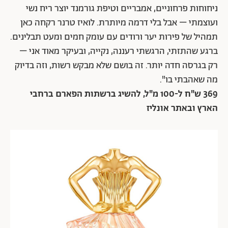
ניחוחות פרחוניים, אמבריים וטיפת גורמנד יוצר ריח נשי
ועוצמתי – אבל בלי דרמה מיותרת. לואיז טרנר רקחה כאן
תמהיל של פירות יער ורודים עם עומק חמים ומעט תבלינים.
ברגע שהתזתי, הרגשתי רעננה, נקייה, ובעיקר מאוד אני –
רק בגרסה חדה יותר. זה בושם שלא מבקש רשות, וזה בדיוק
מה שאהבתי בו".
369 ש"ח ל-100 מ"ל, להשיג ברשתות הפארם ברחבי
הארץ ובאתר אונליז