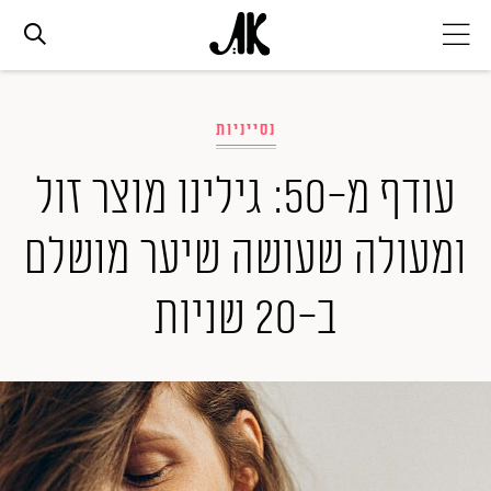
אג׳נדה
נסייניות
אופנה
עודף מ-50: גילינו מוצר זול
ומעולה שעושה שיער מושלם
ביוטי
ב-20 שניות
סלבס
ערוצים נוספים
המגזין