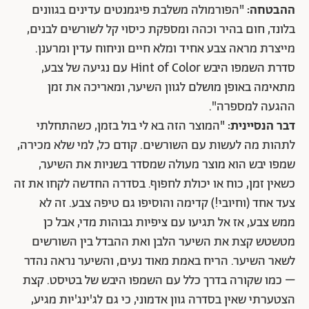
ההבטחה:
"הפורמולה משלבת פיגמנטים עדינים בגוונים
בלונד, חום בהיר וכהה ומספקת כיסוי קל לשורשים לבנים,
מייצרת מראה צבע אחיד ומלא חיים וניחוח עדין ומרענן.
סדרת השמפו היבש Hint of Color עם נגיעה של צבע,
מתאימה באופן מושלם לגוון השיער, ומאריכה את זמן
ההגעה למספרה".
דבר הנסיינית:
"המוצר הזה בא לי בול בזמן, כשהתחלתי
לתהות מה לעשות עם השורשים. קודם כל, למי שלא מכירה,
שמפו יבש הוא מוצר מעולה שמסדר בשניות את השיער,
כשאין זמן, כוח או יכולת לחפוף. בסדרה החדשה לקחו את זה
צעד אחד (וחיובי!) קדימה והוסיפו גם טיפה צבע. זה לא
ממש צבע, אז אל תגיעו עם ציפיות גבוהות מדי, אבל כן
מטשטש קצת את השיער הלבן ואת ההבדל בין השורשים
לשאר השיער. הריח באמת מאוד נעים, והשיער נראה נהדר
– כמו שקורה בדרך כלל עם השמפו היבש של בטיסט. קצת
הצטערתי שאין בסדרה גוון אדמוני, כי גם לג'ינג'יות מגיע,