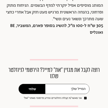
המותג מוסיפים אפיל יוקרתי למדף הבשמים. הניחוח מתוק
ופרחוני, בהנחה הראשונית מרגיש מעט חזק אבל אחרי כחצי
שעה מתרכך ונשאר נעים ונשי".
305 ש"ח ל-100 מ"ל, להשיג בסופר פארם, המשביר, BE
ואונליס
רוצה לקבל את מגזין ״את״ למייל? הירשמי לניוזלטר
שלנו
שלחי
אני מאשר/ת קבלת ניוזלטרים ומידע פרסומי מאתר ״את״