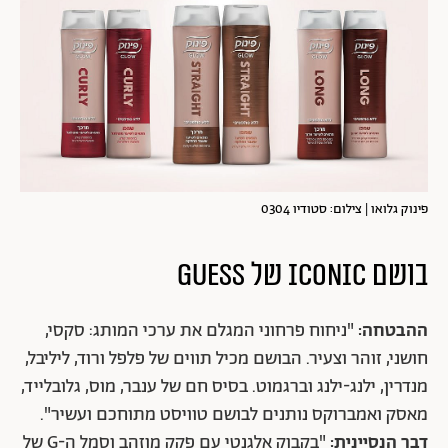
פינוק גלואו | צילום: סטודיו 0304
בושם
ICONIC
של GUESS
ההבטחה:
"ניחוח פרחוני המגלם את ערכי המותג: סקסי,
חושני, זוהר וצעיר. הבושם מכיל תווים של פלפל ורוד, ליליבל,
מנדרין, ילנג-ילנג וברגמוט. בסיס חם של ענבר, מוס, גלובלייד,
מאסק ואמברוקס נותנים לבושם טוויסט מתוחכם ועשיר".
דבר הנסיינית:
"בקבוק אלגנטי עם פקק מוזהב וסמל ה-G של