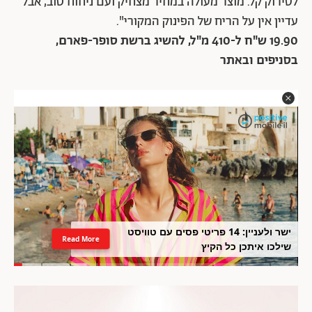
לסירוק קל. מוצר מעולה במחיר מצחיק ועם ניחוח טוב, אבל
עדיין אין על הריח של הפינוק המקורי".
19.90 ש"ח ל-410 מ"ל, להשיג ברשת סופר-פארם,
בסניפים ובאתר
ישר ולעניין: 14 פריטי פסים עם טוויסט
Read More
שילכו איתכן כל הקיץ