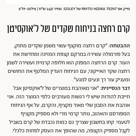
מייק אפ PAYTO HIDRA TEINT של SISLEY. מחיר 249 ש"ח | צילום: יח"צ
קרם רחצה בניחוח שקדים של ל'אוקסיטן
ההבטחה:
"קרם רחצה מוקצף עשוי משמן שקדים מתוק,
בעל פורמולה עשירה במרקם קצפת המזינה ומחדשת את
העור. קרם הרחצה המפנק הוא חלופה קרמית ועשירה לשמן
רחצה שקד האייקוני, עם הניחוח העדין המלטף את החושים
ומעניק עור רך ונעים למגע".
דבר הנסיינית:
"אני מאוהבת במוצרים של ל'אוקסיטן אבל
חייבת להודות שיש לי רגשות מעורבים כלפי המוצר הזה. אני
אוהבת את הסבון שלי מאוד מקציף, והקרם, על אף הניחוח
המפורסם והאהוב, נותר קרמי מדי ולא מספיק מקציף
לטעמי. קחו בחשבון שצריך גם כמות נכבדת של קרם בשביל
לקבל מספיק הקצפה, מה שהופך את העסק לפחות כלכלי.