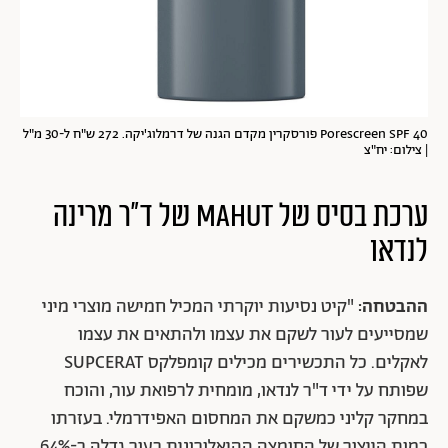
Porescreen SPF 40 פורסקרין מקדם הגנה של דרמלוג'יקה. 272 ש"ח ל-30 מ"ל
| צילום: יח"צ
ערכת בסיס של MAHUT של ד"ר מרינה
לנדאו
ההבטחה:
"קיט נסיעות יוקרתי המכיל חמישה מוצרי מיני
שמסייעים לעור לשקם את עצמו ולהתאים את עצמו
לאקלים. כל התכשירים מכילים קומפלקס SUPCERAT
שפותח על ידי ד"ר לנדאו, מומחית לרפואת עור, והוכח
במחקר קליני כמשקם את המחסום האפידרמלי. בעזרתו
כמות הייצור של החומצה ההיאלורונית בעור גדלה ב-64%