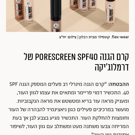
flex-wear. קונסילר מבית רבלון | צילום: יח"צ
קרם הגנה PoreScreen SPF40 של
דרמלוג'יקה
ההבטחה:
"קרם הגנה מינרלי רב פעלים המספק הגנה SPF
40. התכשיר דמוי פריימר ומתאים את עצמו לגוון העור,
ומעניק מראה עור בריא ומטשטש את מראה הנקבוביות.
מועשר במרכיבים פעילים כגון ניאצינמיד להבהרה של העור
וחומצות להחלקת העור. התכשיר מגיע בצבע לבן אך בעת
המריחה צבעו משתנה מעט ומשתלב עם גוון העור, לשיפור
אחידות גוון העור".