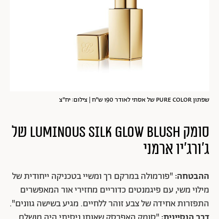
שפתון PURE COLOR של אסתי לאודר 190 ש"ח | צילום: יח"צ
סומק LUMINOUS SILK GLOW BLUSH של
ג'ורג'יו ארמני
ההבטחה:
"פורמולה במרקם רך ומשיי בטכניקה ייחודית של
מילוי משי, עם פיגמנטים כדוריים מחזירי אור המאפשרים
התפזרות אחידה של צבע זוהר ללחיים. מגיע בשישה גוונים".
דבר הנסיינית:
"סומק האפרסק שאותו ניסיתי היה מושלם.