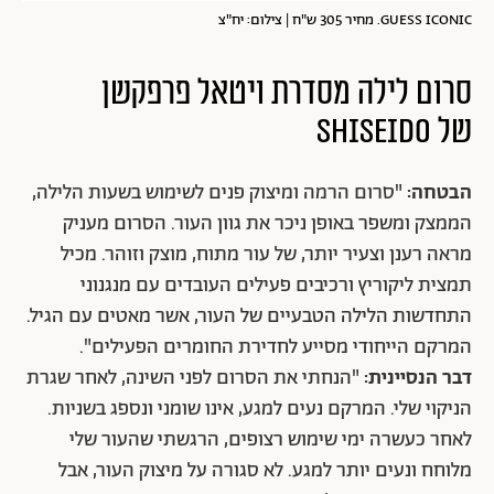
GUESS ICONIC. מחיר 305 ש"ח | צילום: יח"צ
סרום לילה מסדרת ויטאל פרפקשן
של
SHISEIDO
הבטחה:
"סרום הרמה ומיצוק פנים לשימוש בשעות הלילה,
הממצק ומשפר באופן ניכר את גוון העור. הסרום מעניק
מראה רענן וצעיר יותר, של עור מתוח, מוצק וזוהר. מכיל
תמצית ליקוריץ ורכיבים פעילים העובדים עם מנגנוני
התחדשות הלילה הטבעיים של העור, אשר מאטים עם הגיל.
המרקם הייחודי מסייע לחדירת החומרים הפעילים".
דבר הנסיינית:
"הנחתי את הסרום לפני השינה, לאחר שגרת
הניקוי שלי. המרקם נעים למגע, אינו שומני ונספג בשניות.
לאחר כעשרה ימי שימוש רצופים, הרגשתי שהעור שלי
מלוחח ונעים יותר למגע. לא סגורה על מיצוק העור, אבל