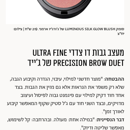
סומק LUMINOUS SILK GLOW BLUSH של ג'ורג'יו ארמני. 219 ש"ח | צילום:
יח"צ
מעצב גבות דו צדדי ULTRA FINE
PRECISION BROW DUET של ג'ייד
ההבטחה:
"מוצר חדשני למילוי, עיבוי, הגדרה וקיבוע הגבה,
שלא רק משפר את הנראות אלא גם מזין את הגבות. בצד
אחד חוד דקיק למילוי עם פיגמנט גבוה לפיסול ועיצוב
מדויקים, ובצד השני חוד עם ג'ל סטיק שקוף המאפשר קיבוע
לאורך זמן".
דבר הנסיינית:
"במילה אחת: מעולה. ובהרחבה: קל לשימוש,
מאפשר שליטה ודיוק".