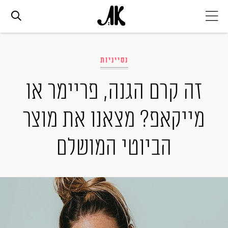
אג׳נדה
נסייניות
אופנה
זה קרם הגנה, פריימר או
מייקאפ? מצאנו את מוצר
ביוטי
הביוטי המושלם
סלבס
ערוצים נוספים
המגזין