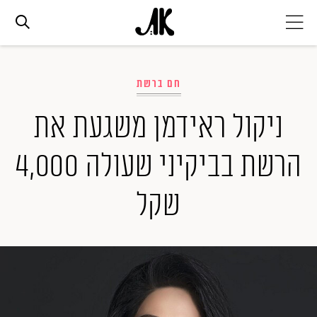
אג׳נדה
חם ברשת
אופנה
ניקול ראידמן משגעת את
הרשת בביקיני שעולה 4,000
ביוטי
שקל
סלבס
ערוצים נוספים
המגזין