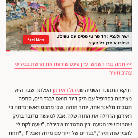
ישר ולעניין: 14 פריטי פסים עם טוויסט
Read More
שילכו איתכן כל הקיץ
>> חמה כמו השמש: עדן פינס שורפת את הרשת בביקיני
צהוב וזעיר
דווקא התמונה השנייה ש
ניקול ראידמן
העלתה שבה היא
מצולמת בפרופיל עם תיק דיור תואם לבגד הים, סחפה
תגובות מז'אנר אחר, יותר תוהה, שכן ממבט ראשון נדמה כי
ראידמן הגדילה את החזה שלה, אבל למעשה מדובר בתיק
שהמנח שלו מטעה. בין התגובות שקיבלה, "שעה לקח לי
להבין שזה תיק", "בגד ים של דיור עם מידה דאבל F", "חחח