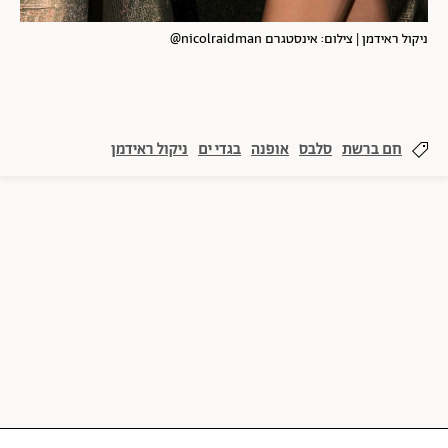
ניקול ראידמן | צילום: אינסטגרם nicolraidman@
חם ברשת
סלבס
אופנה
בגדי ים
ניקול ראידמן