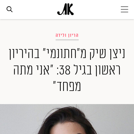
אג׳נדה
הריון ולידה
אופנה
ניצן שיק מ"חתונמי" בהיריון
ראשון בגיל 38: "אני מתה
ביוטי
מפחד"
סלבס
ערוצים נוספים
המגזין