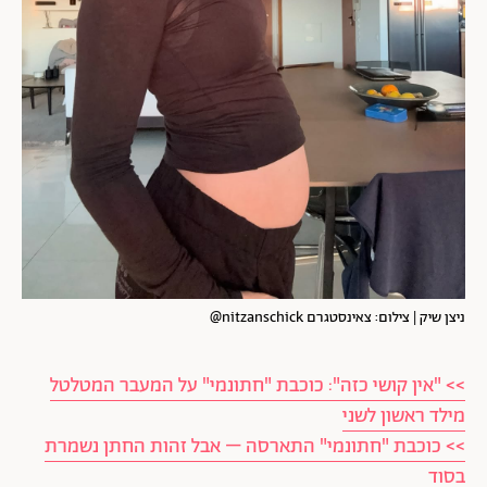
ניצן שיק | צילום: צאינסטגרם nitzanschick@
>> "אין קושי כזה": כוכבת "חתונמי" על המעבר המטלטל
מילד ראשון לשני
>> כוכבת "חתונמי" התארסה – אבל זהות החתן נשמרת
בסוד