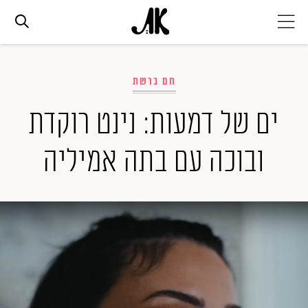
אג׳נדה
חם ברשת
אופנה
ים של דמעות: נינט רוקדת
ובוכה עם בתה אמיליה
ביוטי
סלבס
ערוצים נוספים
המגזין