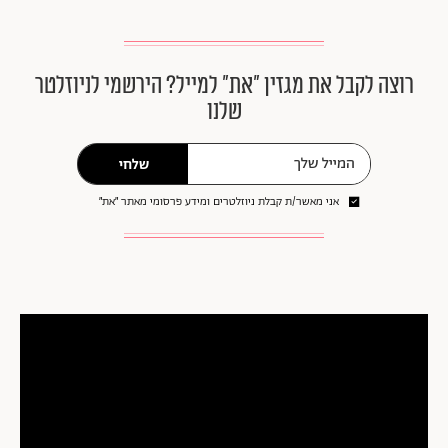
רוצה לקבל את מגזין ״את״ למייל? הירשמי לניוזלטר
שלנו
שלחי
אני מאשר/ת קבלת ניוזלטרים ומידע פרסומי מאתר ״את״