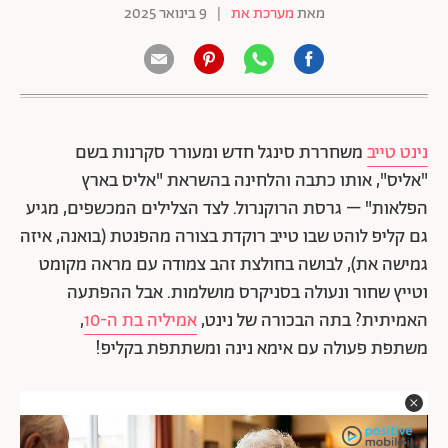
מאת
מערכת את
|
9 בינואר 2025
נינט טייב
משחררת סינגל חדש ומעורר סקרנות בשם
"אליס", אותו כתבה והלחינה בהשראת "אליס בארץ
הפלאות" – גרסת הרוקנרול. לצד הצלילים המכשפים, מגיע
גם קליפ לוהט שבו טייב רוקדת בצורה מהפנטת (בואנה, איזה
גמישה את), לבושה בחולצת זהב צמודה עם מראה מקומט
וטייץ שחור ונעולה בסניקרס מושלמות. אבל ההפתעה
האמיתית? בתה הבכורה של נינט,
אמיליה בת ה-10
,
משתפת פעולה עם אימא נינה ומשתתפת בקליפ!