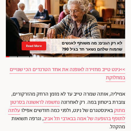
לא רק הגנים: מה משותף לאנשים
Read More
שהמוח שלהם נשאר חד בגיל 90?
>>נינט טייב מחזירה לאופנה את אחד הטרנדים הכי שנויים
במחלוקת
אמיליה, אותה שמרה טייב עד לא מזמן הרחק מהזרקורים,
צוברת ביטחון במה. רק לאחרונה
נחשפה לראשונה בסרטון
מתוק
באינסטגרם של נינט, ולפני כמה חודשים אפילו
עלתה
לתופף בהופעה של אמה בבארבי תל אביב
, וגרפה תשואות
מהקהל.