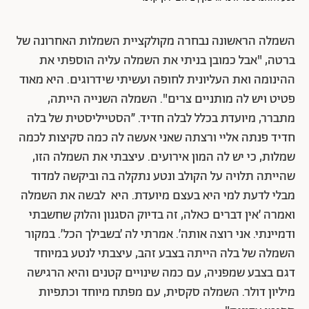
השמלה הראשונה נבחרה מקולקציית השמלות האחרונה של
ברטה, "אבל כמובן בניתי את השמלה עליה הוספתי את
ההינומה ואת העליונית לחופה ועשיתי שידרוגים. היא מאוד
פטיט ויש לה מותניים צרים". השמלה השנייה הייתה,
מתברר, מיועדת בכלל לבלה חדיד. ״הסטייליסטית של בלה
חדיד פנתה אליי ורצתה שאני אעשה לה כמה סקיצות לכמה
שמלות, כי יש לה המון אירועים. עיצבתי את השמלה הזו,
שהייתה תלויה על הקולב ונטע נתקלה בה וביקשה למדוד
מבלי לדעת למי היא בעצם מיועדת. היא לבשה את השמלה
ואמרה ׳אין דברים כאלה, זה בדיוק הסגנון והלוק שחשבתי
ודמיינתי. אני רוצה אותה׳. אמרתי לה ׳בשבילך הכל׳. במקור
השמלה של בלה הייתה בצבע זהב, עיצבתי לנטע במיוחד
דגם בצבע שמפניה, עם כמה שינויים קטנים והיא הרגישה
מיליון דולר. השמלה סקסית, עם מפתח מיוחד וכתפיות