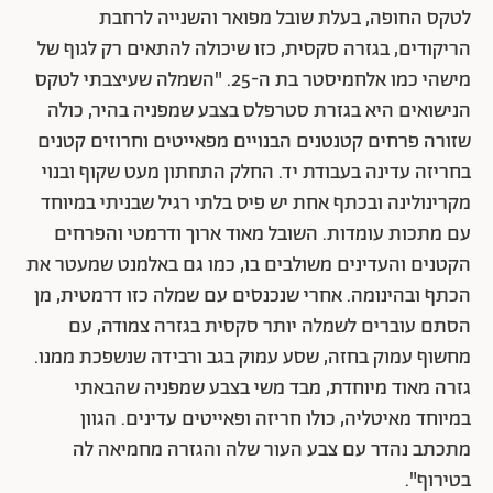
לטקס החופה, בעלת שובל מפואר והשנייה לרחבת
הריקודים, בגזרה סקסית, כזו שיכולה להתאים רק לגוף של
מישהי כמו אלחמיסטר בת ה-25. "השמלה שעיצבתי לטקס
הנישואים היא בגזרת סטרפלס בצבע שמפניה בהיר, כולה
שזורה פרחים קטנטנים הבנויים מפאייטים וחרוזים קטנים
בחריזה עדינה בעבודת יד. החלק התחתון מעט שקוף ובנוי
מקרינולינה ובכתף אחת יש פיס בלתי רגיל שבניתי במיוחד
עם מתכות עומדות. השובל מאוד ארוך ודרמטי והפרחים
הקטנים והעדינים משולבים בו, כמו גם באלמנט שמעטר את
הכתף ובהינומה. אחרי שנכנסים עם שמלה כזו דרמטית, מן
הסתם עוברים לשמלה יותר סקסית בגזרה צמודה, עם
מחשוף עמוק בחזה, שסע עמוק בגב ורבידה שנשפכת ממנו.
גזרה מאוד מיוחדת, מבד משי בצבע שמפניה שהבאתי
במיוחד מאיטליה, כולו חריזה ופאייטים עדינים. הגוון
מתכתב נהדר עם צבע העור שלה והגזרה מחמיאה לה
בטירוף".