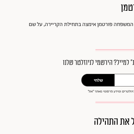
 המשפחה פורטמן אימצה בתחילת הקריירה, על שם
״ למייל? הירשמי לניוזלטר שלנו
שלחי
וזלטרים ומידע פרסומי מאתר ״את״