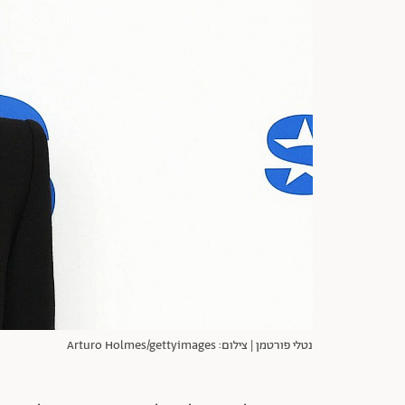
נטלי פורטמן | צילום: Arturo Holmes/gettyimages