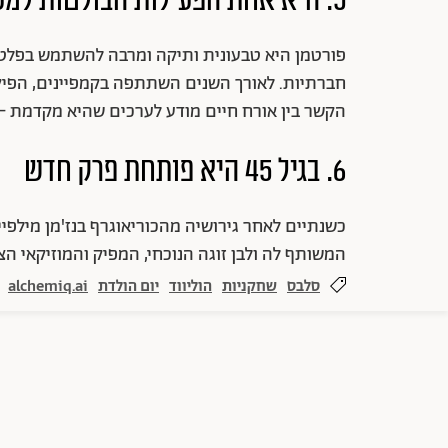
5. היא אחת הפעילות הבולטות למען בעלי חיים
פורטמן היא טבעונית ותיקה ומרבה להשתמש בפלטפו
חברתיות. לאורך השנים השתתפה בקמפיינים, הפיק
הקשר בין אורח חיים מודע לערכים שהיא מקדמת – יו
6. בגיל 45 היא פותחת פרק חדש
כשנתיים לאחר גירושיה מהכוריאוגרף בנז'מן מילפיי
המשותף לה ולבן זוגה הנוכחי, המפיק והמוזיקאי הצ
סלבס
שחקניות
הוליווד
יום הולדת
alchemiq.ai