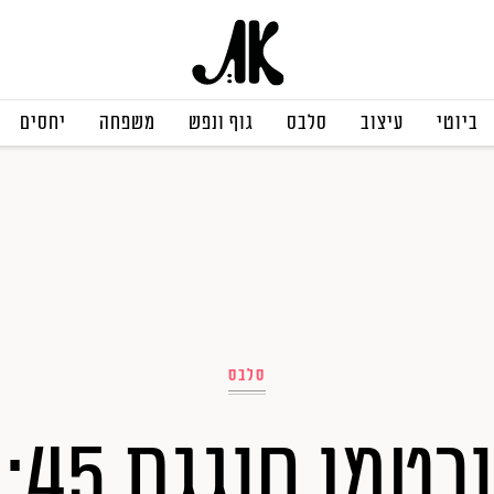
ביוטי
עיצוב
סלבס
גוף ונפש
משפחה
יחסים
סלבס
נטלי