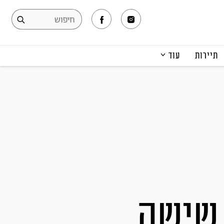
תיירות
עוד
המגזין
תרבות ופנאי
קריירה
הפקות אופנה
תוכן מקודם
 פורטמן חוגגת 45: שישה