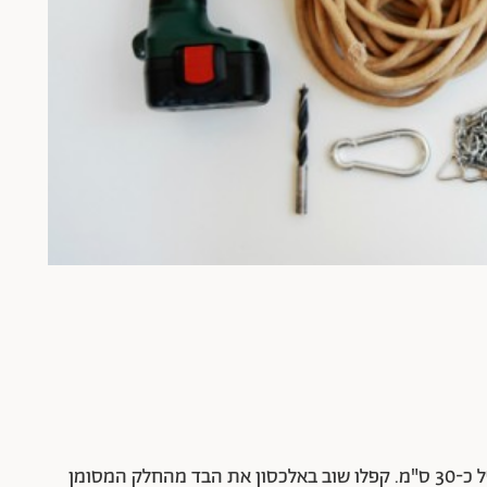
קפלו את הבד לשניים וסמנו בעפרון בצדו הלא מקופל כ-30 ס"מ. קפלו שוב באלכסון את הבד מהחלק המסומן