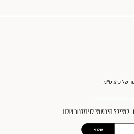
88 שיתופים | 132 צפיות
״ למייל? הירשמי לניוזלטר שלנו
שלחי