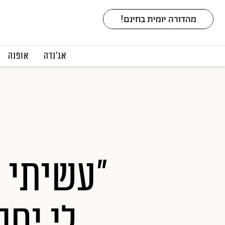
אג׳נדה
אופנה
"עשיתי 
לי יח