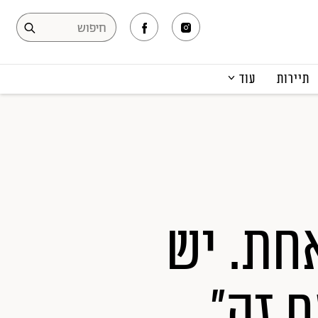
תיירות
עוד
המגזין
תרבות ופנאי
קריירה
הפקות אופנה
תוכן מקודם
חת. יש
 זה"