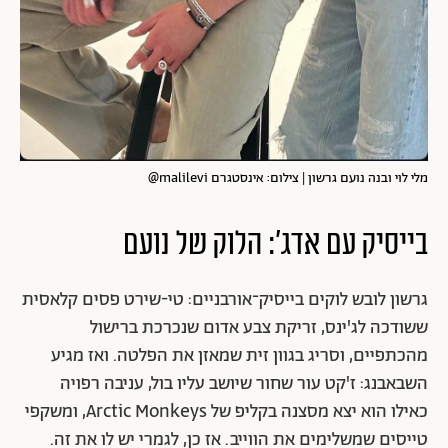
מלי לוי ובנה נועם גרשון | צילום: אינסטגרם malilevi@
בייסיק עם אדג': הלוק של נועם
גרשון לובש לוקים בייסיק־אורבניים: טי-שירט פסים קלאסית
ששודכה לג'ינס, זריקת צבע אדום שנכרכת ברישול
מהכתפיים, וסריג בגוון זית שמאזן את הפלטה. ואז מגיע
השבאבנג: ז'קט עור שחור שיושב עליו בול, עניבה רפויה
כאילו הוא יצא מסצנה בקליפ של Arctic Monkeys, ומשקפי
טייסים שמשלימים את הווייב. אז כן, לגמרי יש לו את זה.