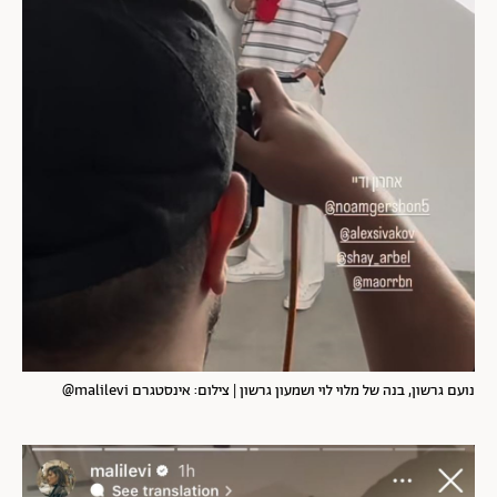
נועם גרשון, בנה של מלוי לוי ושמעון גרשון | צילום: אינסטגרם malilevi@