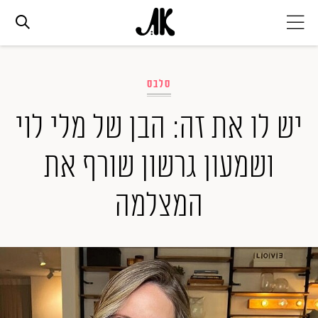
אג׳נדה
סלבס
אופנה
יש לו את זה: הבן של מלי לוי
ושמעון גרשון שורף את
ביוטי
המצלמה
סלבס
ערוצים נוספים
המגזין