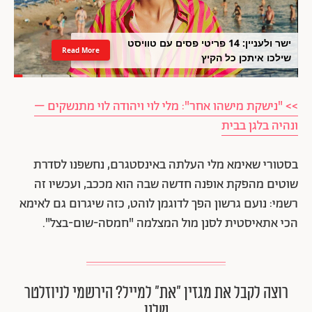
ישר ולעניין: 14 פריטי פסים עם טוויסט
Read More
שילכו איתכן כל הקיץ
>> "נישקת מישהו אחר": מלי לוי ויהודה לוי מתנשקים –
ונהיה בלגן בבית
בסטורי שאימא מלי העלתה באינסטגרם, נחשפנו לסדרת
שוטים מהפקת אופנה חדשה שבה הוא מככב, ועכשיו זה
רשמי: נועם גרשון הפך לדוגמן לוהט, כזה שיגרום גם לאימא
הכי אתאיסטית לסנן מול המצלמה "חמסה-שום-בצל".
רוצה לקבל את מגזין ״את״ למייל? הירשמי לניוזלטר
שלנו