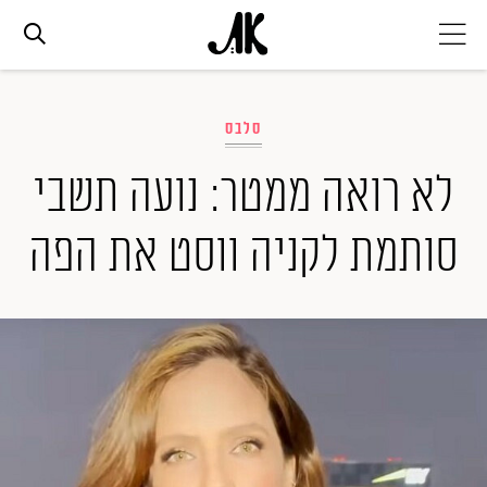
אג׳נדה
סלבס
אופנה
לא רואה ממטר: נועה תשבי
סותמת לקניה ווסט את הפה
ביוטי
סלבס
ערוצים נוספים
המגזין