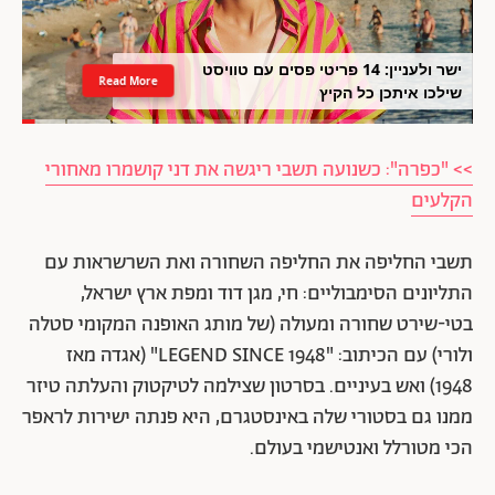
ישר ולעניין: 14 פריטי פסים עם טוויסט
Read More
שילכו איתכן כל הקיץ
>> "כפרה": כשנועה תשבי ריגשה את דני קושמרו מאחורי
הקלעים
תשבי החליפה את החליפה השחורה ואת השרשראות עם
התליונים הסימבוליים: חי, מגן דוד ומפת ארץ ישראל,
בטי-שירט שחורה ומעולה (של מותג האופנה המקומי סטלה
ולורי) עם הכיתוב: "LEGEND SINCE 1948" (אגדה מאז
1948) ואש בעיניים. בסרטון שצילמה לטיקטוק והעלתה טיזר
ממנו גם בסטורי שלה באינסטגרם, היא פנתה ישירות לראפר
הכי מטורלל ואנטישמי בעולם.