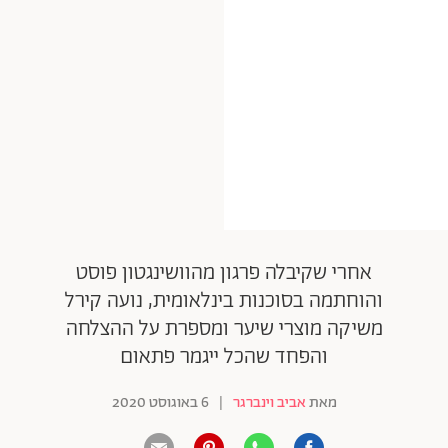
אודות
תרבות ופנאי
מי אנחנו
הפקות אופנה
שירות לקוחות למנויים
תנאי שימוש
עיצוב
מדיניות פרטיות
בריאות
כתבו לנו
הצהרת נגישות
קריירה
יחסים
© יובל סיגלר תקשורת בע"מ 2026
RGB Media
משפחה
Designed, Developed and Powered by
חופש
אחרי שקיבלה פרגון מהוושינגטון פוסט
והוחתמה בסוכנות בינלאומית, נועה קירל
תוכן מקודם
משיקה מוצרי שיער ומספרת על ההצלחה
והפחד שהכל ייגמר פתאום
מאת
אביב וינברגר
|
6 באוגוסט 2020