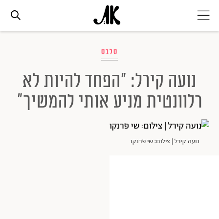
אג׳נדה
סלבס
נועה קירל: "הפחד להיות לא
אופנה
רלוונטית מניע אותי להמשיך"
ביוטי
נועה קירל | צילום: שי פרנקו
סלבס
ערוצים נוספים
המגזין