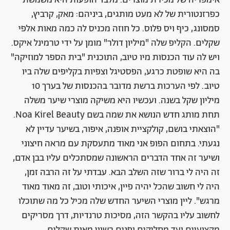
אימפריה של מכירת מוצרים. מלבד הופעות היא משמשת
כפרזנטורית של לא מעט מותגים, ביניהם: מאק, קרביץ,
סמסונג, כיף ויס פלוס. כל חוזה מכניס לה כמה מאות אלפי
שקלים. הקליפ שלה "מיליון דולר" מומן על ידי טרמינל איקס.
ויש לה עוד הכנסות מיו טיוב, התוכנית "בית הספר למוזיקה"
בה היא שופטת כרגע, הפסטיגל וצפיות בקליפים שלה ביו
טיוב. לפי הערכות ברשת מדובר בהכנסות של בערך 10
מיליון שקל בשנה. ועכשיו היא משיקה מוצרי שיער משלה
תחת מותג חדש הנושא את שמה בשם Noa Kirel Beauty.
"
הוצאתי בושם, קולקציית אופנה, איפור, בשיער עדיין לא
נגעתי. בתחום הפופ אני מאוד מתעסקת עם מראה חיצוני
ושיער זה אחד הדברים הראשונה שמסתכלים עליו בבן אדם,
זה היה לי ברור שזה השלב הבא. עבדתי על זה הרבה זמן,
היה לי חשוב שהכל יהיה פיין, איכותי וטוב, זה מאוד מאוד
מרגש". ליין מוצרי השיער החדש שלה מכיל כל מה שתוכלו
לחשוב עליו בהקשר הזה, מסיכות טרנדיות, דרך מסריקים