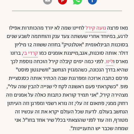
מאז פרצה
נועה קירל
לחיינו שמה לא יורד מהכותרות אפילו
לרגע, במיוחד אחרי שעשתה צעד ענק והוחתמה לשבע שנים
בסוכנות הבינלאומית "אטלנטיק" בחוזה ששווה 12 מיליון
דולר. אותה סוכנות, אגב,מייצגת אומנים כמו
קרדי בי
, ברונו
מארס ו
ליזו
. לפני כמה ימים קיבלה קירל הוכחה נוספת לכך
שהיא בדרך הנכונה, כשהמגזין הנחשב "וושינגטון פוסט"
פרסם כתבה ארוכה ומפרגנת שבה הכתיר אותה כסנסציית
פופ. "כ
שקראתי פעם ראשונה לקח לי שנייה להבין שזה עלי",
מצהירה קירל, "אני תמיד קוראת כתבות כאלה על אמנים וזה
רחוק ממני, פתאום זה עלי, זה נורא רשמי ומפרגן וזה העיתון
הנחשב בעולם. לדעת שכל העולם יקרא את זה עכשיו זה
מטורף, וזה עוד לפני שהוצאתי בכלל שיר אחד בחו"ל. אני
שמחה שכבר יש התעניינות".