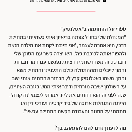
אני מאשר/ת קבלת ניוזלטרים ומידע פרסומי מאתר ״את״
ספרי על ההחתמה ב"אטלנטיק"
"המנהלת שלי בחו"ל צפתה בריאיון איתי כשהייתי בתחילת
דרכי, היא אמרה לעצמה, 'אני חייבת לקחת את הילדה הזאת
ולהפוך אותה לכוכבת פה'. היא יצרה קשר עם הסוכן שלי
רוברטו, זה משהו שתמיד רציתי. נפגשנו עם המון חברות
והמון לייבלים ומההתחלה כולם התעניינו והתחיל משא
ומתן. משהו באטלנטיק קרץ לי, הבחור שהחתים אותי ישב
על השולחן ישיבה מזרחית ודיבר איתי ממש בגובה העיניים,
שנה לפני זה הוא החתים את ליזו, אמרתי לעצמי 'זה קורה',
הייתה התנהלות ארוכה של בירוקרטיה ועורכי דין ואז
חתמתי על החוזה והעבודה הקשה מתחילה עכשיו".
מה לדעתך גרם להם להתאהב בך?