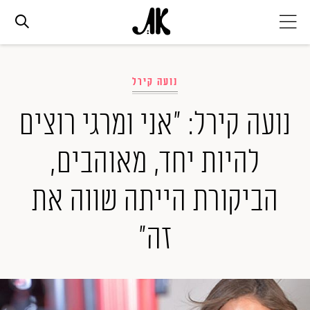
אג׳נדה
נועה קירל
אופנה
נועה קירל: "אני ומרגי רוצים
להיות יחד, מאוהבים,
ביוטי
הביקורת הייתה שווה את
סלבס
זה"
ערוצים נוספים
המגזין