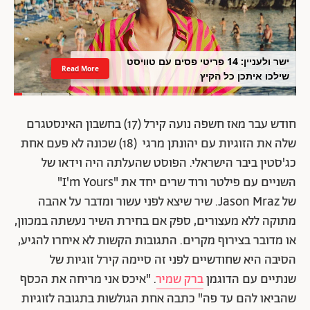
ישר ולעניין: 14 פריטי פסים עם טוויסט
Read More
שילכו איתכן כל הקיץ
חודש עבר מאז חשפה נועה קירל (17) בחשבון האינסטגרם
שלה את הזוגיות עם יהונתן מרגי (18) שכונה לא פעם אחת
כג'סטין ביבר הישראלי. הפוסט שהעלתה היה וידאו של
השניים עם פילטר ורוד שרים יחד את "I'm Yours"
של Jason Mraz. שיר שיצא לפני עשור ומדבר על אהבה
מתוקה ללא מעצורים, ספק אם בחירת השיר נעשתה במכוון,
או מדובר בצירוף מקרים. התגובות הקשות לא איחרו להגיע,
הסיבה היא שחודשיים לפני זה סיימה קירל זוגיות של
שנתיים עם הדוגמן
ברק שמיר
. "איכס אני מריחה את הכסף
שהביאו להם עד פה" כתבה אחת הגולשות בתגובה לזוגיות