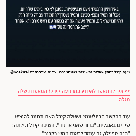
נועה קירל בסשן שאלות ותשובות באינסטגרם | צילום: אינסטגרם noakirel@
>> איך להתאפר לאירוע כמו נועה קירל? המאפרת שלה
מגלה
עוד בהקשר הבינלאומי, נשאלה קירל האם תחזור להוציא
שירים באנגלית. "ברור שאני אחזור", השיבה קירל וגילתה:
"הנה ספוילר, זה עומד לראות ממש בקרוב".