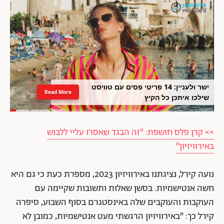
ישר ולעניין: 14 פריטי פסים עם טוויסט
Read More
שילכו איתכן כל הקיץ
>> קרן פלס חושפת: "זה הבגד שאסרו עליי ללבוש
באירוויזיון"
נועה קירל, נציגתנו באירוויזיון 2023, מספרת כעת כי גם היא
חשה אנטישמיות. בסשן שאלות ותשובות שקיימה עם
העוקבות והעוקבים שלה באינסטגרם בסוף השבוע, סיפרה
קירל כך: "באירוויזיון הרגשתי מעט אנטישמיות, כמובן לא