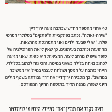
90 אחוז מהספר החדש שכתבה נועה ירון־דיין,
"שירה-גאולה", נכתב בפונקציית ה"פתקים" בסלולרי הפרטי
שלה. "יש לי שבעה ילדים ואני מתפרנסת מהרצאות,
מהופעות וכותבת בעיתונים, כך שאין לי את הפריבילגיה של
סופר שיש לו מרחב ליצור. המציאות היא כזאת, שאני מגיעה
לכתוב באחת בלילה כשאני במיטה, והכי נוח לכתוב בסלולרי.
הייתי כותבת על המסך ושולחת לעצמי במייל ואז ממשיכה
במחשב". כך מסבירה ירון־דיין את דרך עבודתה בשטף מילים
חינני שפורץ ממנה תדיר, בתוספת החיוך המפורסם.
רוצה לקבל את מגזין ״את״ למייל? הירשמי לניוזלטר