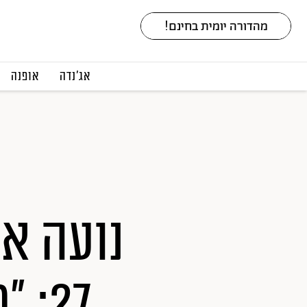
אג׳נדה
אופנה
נועה אר
27: "תודה על הזכות לחיות"