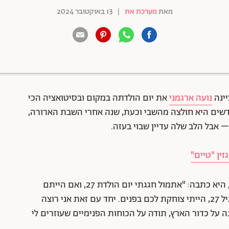
מאת
מערכת את
|
13 באוקטובר 2024
88 שיתופים | 132 צפיות
יינה
נועה ארגמני
את יום הולדתה במקום ובסיטואציה הכי
דשים היא חולצה מהשבי וכעת, שנה אחרי השבת הארורה,
ין "טיים"
בסטורי ששיתפה ארגמני בחשבון האינסטגרם שלה, היא כתבה: "אתמול חגגתי יום הולדת 27, ואם הייתם
שואלים אותי אם הייתי מצפה לעבור את כל זה עד גיל 27, הייתי צוחקת לכם בפנים. יחד עם זאת אני רוצה
 תודה. תודה על הזכות לחיות, תודה על 27 שנה על כדור הארץ, תודה על הכוחות הפנימיים שעוזרים לי