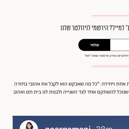
״ למייל? הירשמי לניוזלטר שלנו
שלחי
וזלטרים ומידע פרסומי מאתר ״את״
אחת ויחידה: "כל מה שאבקש הוא לקבל את אהובי בחזרה
 שנוכל להשתקם אחד לצד השנייה ולבנות לנו בית חם ואהוב