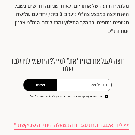
מסמלי הזוועה של אותו יום. לאחר שמונה חודשים בשבי,
היא חולצה במבצע צה"לי נועז ב-8 ביוני, יחד עם שלושה
חטופים נוספים. במהלך החילוץ נהרג לוחם הימ"מ ארנון
זמורה ז"ל.
רוצה לקבל את מגזין ״את״ למייל? הירשמי לניוזלטר
שלנו
שלחי
אני מאשר/ת קבלת ניוזלטרים ומידע פרסומי מאתר ״את״
>> לירי אלבג חוגגת 20: "זו המשאלה היחידה שביקשתי"