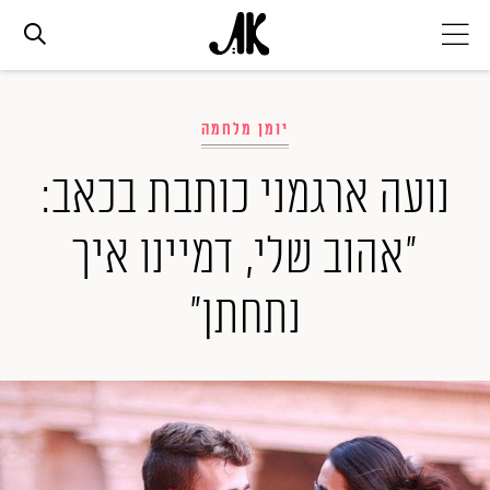
אג׳נדה
יומן מלחמה
אופנה
נועה ארגמני כותבת בכאב:
"אהוב שלי, דמיינו איך
ביוטי
נתחתן"
סלבס
ערוצים נוספים
המגזין