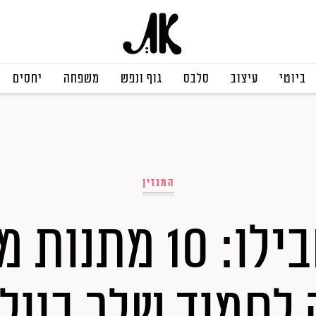
ביוטי
עיצוב
סלבס
גוף ונפש
משפחה
יחסים
המגזין
רק בשבילו: 10 מת
 לחמוד שלך בוולנ