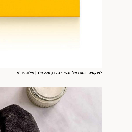
לאוקסיטן. מארז של תכשירי גילוח, 220 ש"ח | צילום: יח"צ