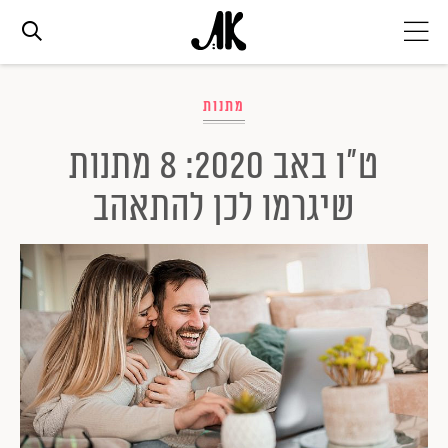
אג׳נדה
מתנות
ט"ו באב 2020: 8 מתנות
אופנה
שיגרמו לכן להתאהב
ביוטי
סלבס
ערוצים נוספים
המגזין