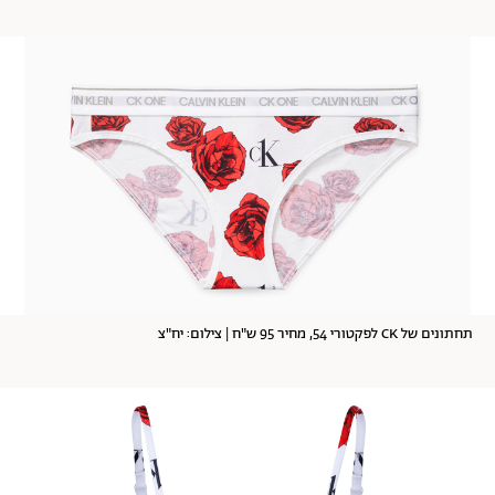
תחתונים של CK לפקטורי 54, מחיר 95 ש"ח | צילום: יח"צ