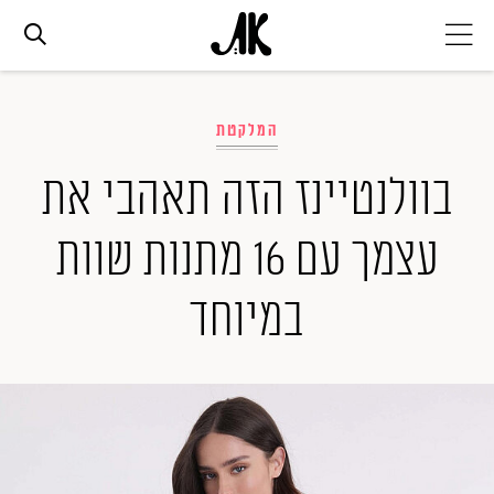
אג׳נדה
המלקטת
אופנה
בוולנטיינז הזה תאהבי את
עצמך עם 16 מתנות שוות
ביוטי
במיוחד
סלבס
ערוצים נוספים
המגזין