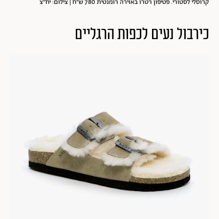
קרוסלי לסטורי. פטיפון רטרו באוירה רומנטית 780 ש"ח | צילום: יח"צ
כירבול נעים לכפות הרגליים