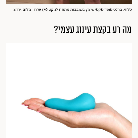
סלוגי. ברלט סופר סקסי שיציץ בשובבות מתחת לג'קט 170 ש"ח | צילום: יח"צ
מה רע בקצת עינוג עצמי?