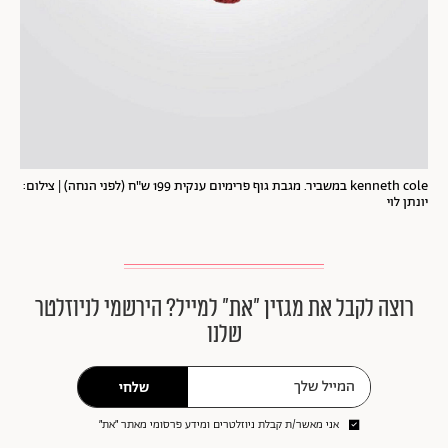
kenneth cole במשביר. מגבת גוף פרימיום ענקית 199 ש"ח (לפני הנחה) | צילום:
יונתן לוי
רוצה לקבל את מגזין ״את״ למייל? הירשמי לניוזלטר
שלנו
שלחי
אני מאשר/ת קבלת ניוזלטרים ומידע פרסומי מאתר ״את״