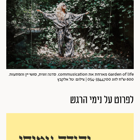
Garden of life מארחת את commusication. סדנה זוגית, סושי יין והפתעות.
600 ש"ח לזוג 054-3344700 | צילום: טל אלקבץ
לפרוט על נימי הרגש