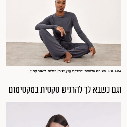
ZOHARA. פיג'מה אלוהית ומפנקת 329 ש"ח | צילום: ליאור קסון
וגם כשבא לך להרגיש סקסית במקסימום