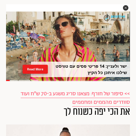
ישר ולעניין: 14 פריטי פסים עם טוויסט
Read More
שילכו איתכן כל הקיץ
>> סיפור של חורף: מצאנו סריג משגע ב-70 ש"ח ועוד
סוודרים מהממים ומחממים
את הכי יפה כשנוח לך