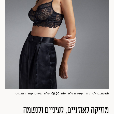
פמינה. ברלט תחרה עשירה ללא ריפוד 169.90 ש"ח | צילום: עמרי רוזנגרט
מוזיקה לאוזניים, לעיניים ולנשמה