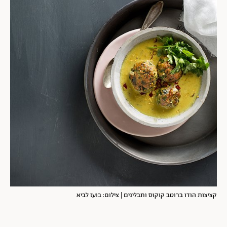
קציצות הודו ברוטב קוקוס ותבלינים | צילום: בועז לביא