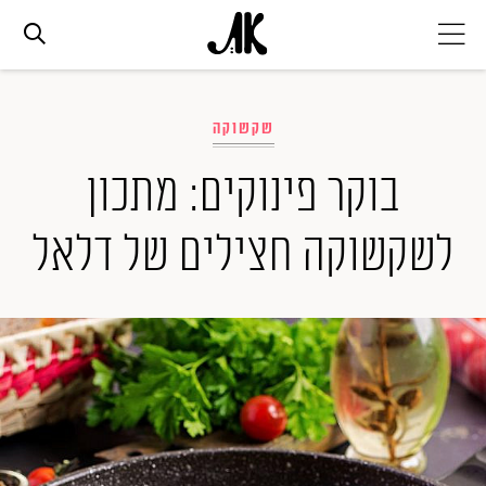
אג׳נדה
שקשוקה
אופנה
בוקר פינוקים: מתכון
לשקשוקה חצילים של דלאל
ביוטי
סלבס
ערוצים נוספים
המגזין