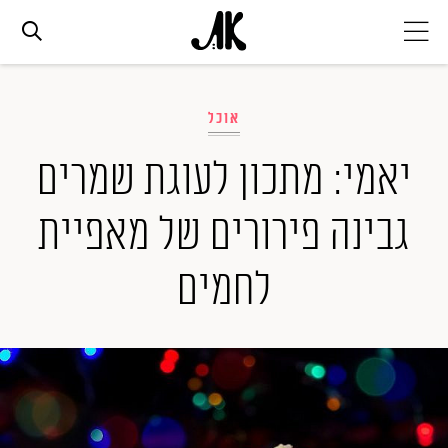
אג׳נדה
אוכל
אופנה
יאמי: מתכון לעוגת שמרים
גבינה פירורים של מאפיית
ביוטי
לחמים
סלבס
ערוצים נוספים
המגזין