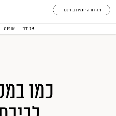
אג׳נדה
אופנה
כמו במס
לביבת