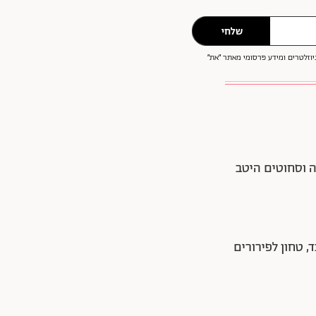
שלחי
וזלטרים ומידע פרסומי מאתר ״את״