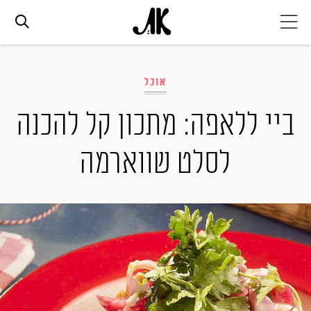
אג׳נדה
אוכל
אופנה
ביי ללאפה: מתכון קל להכנה
לסלט שווארמה
ביוטי
סלבס
ערוצים נוספים
המגזין